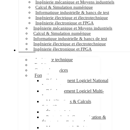
Ingénierie mécanique et Moyens industriels
Calcul & Simulation numérique
Informatique industrielle & bancs de test
Ingénierie électrique et électrotechnique
Ingénierie électronique et FPGA
Ingénierie mécanique et Moyens industriels
Calcul & Simulation numérique
Informatique industrielle & bancs de test
Ingénierie électrique et électrotechnique
Ingénierie électronique et FPGA
Services
Assistance technique
Forfait
Centre de services
Formations
Développement Logiciel National
Instruments
Développement Logiciel Multi-
Langages
Modélisations & Calculs
Scientifiques
Électrotechnique
Protocoles de Communication &
Électronique Embarquée
Management de Projet