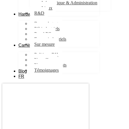
Informatique & Administration
Linux
R&D
Hardware
Bancs de test
PC industriels
Panel PC
Ecrans industriels
Sur mesure
Carrières
Politique RH
Nos offres
Nos engagements
Témoignages
Blog
FR