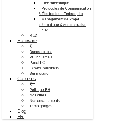
Électrotechnique
Protocoles de Communication
& Électronique Embarquée
Management de Projet
Informatique & Administration
Linux
R&D
Hardware
Bancs de test
PC industriels
Panel PC
Ecrans industriels
Sur mesure
Carrières
Politique RH
Nos offres
Nos engagements
Témoignages
Blog
FR