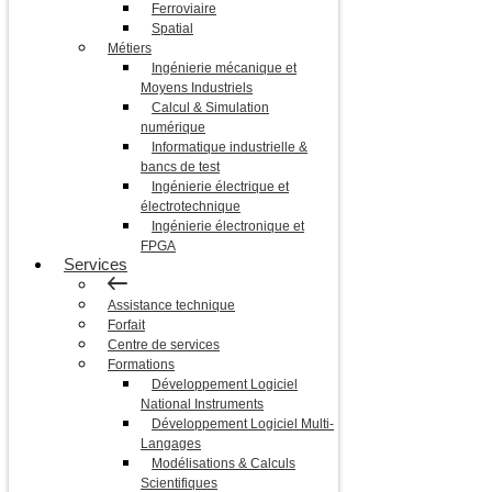
Ferroviaire
Spatial
Métiers
Ingénierie mécanique et
Moyens Industriels
Calcul & Simulation
numérique
Informatique industrielle &
bancs de test
Ingénierie électrique et
électrotechnique
Ingénierie électronique et
FPGA
Services
Assistance technique
Forfait
Centre de services
Formations
Développement Logiciel
National Instruments
Développement Logiciel Multi-
Langages
Modélisations & Calculs
Scientifiques