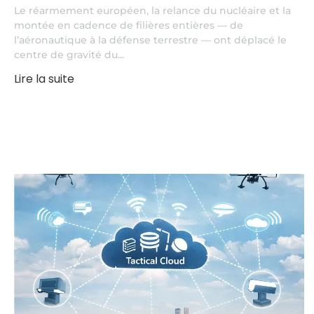
Le réarmement européen, la relance du nucléaire et la
montée en cadence de filières entières — de
l’aéronautique à la défense terrestre — ont déplacé le
centre de gravité du...
Lire la suite