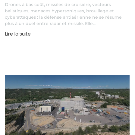
Drones à bas coût, missiles de croisière, vecteurs
balistiques, menaces hypersoniques, brouillage et
cyberattaques : la défense antiaérienne ne se résume
plus à un duel entre radar et missile. Elle...
Lire la suite