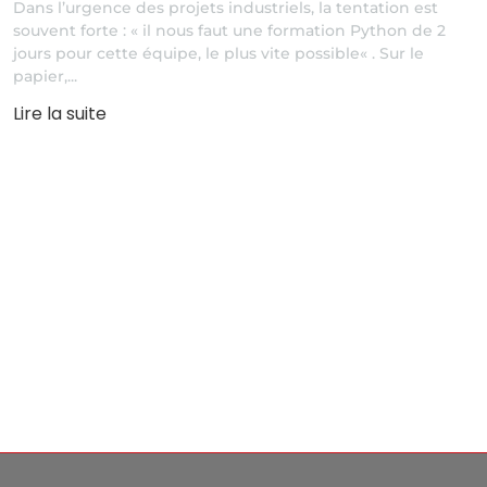
Dans l’urgence des projets industriels, la tentation est
souvent forte : « il nous faut une formation Python de 2
jours pour cette équipe, le plus vite possible« . Sur le
papier,...
Lire la suite