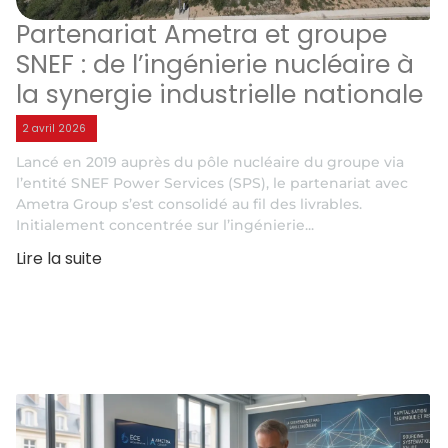
Partenariat Ametra et groupe
SNEF : de l’ingénierie nucléaire à
la synergie industrielle nationale
2 avril 2026
Lancé en 2019 auprès du pôle nucléaire du groupe via
l’entité SNEF Power Services (SPS), le partenariat avec
Ametra Group s’est consolidé au fil des livrables.
Initialement concentrée sur l’ingénierie...
Lire la suite