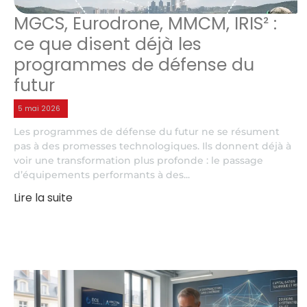
MGCS, Eurodrone, MMCM, IRIS² :
ce que disent déjà les
programmes de défense du
futur
5 mai 2026
Les programmes de défense du futur ne se résument
pas à des promesses technologiques. Ils donnent déjà à
voir une transformation plus profonde : le passage
d’équipements performants à des...
Lire la suite