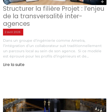
Structurer la filière Projet : l’enjeu
de la transversalité inter-
agences
2 avril 2026
Dans un groupe d’ingénierie comme Ametra,
l’intégration d’un collaborateur suit traditionnellement
un parcours local au sein de son agence. Si ce modèle
est éprouvé pour les profils d’ingénieurs et de...
Lire la suite