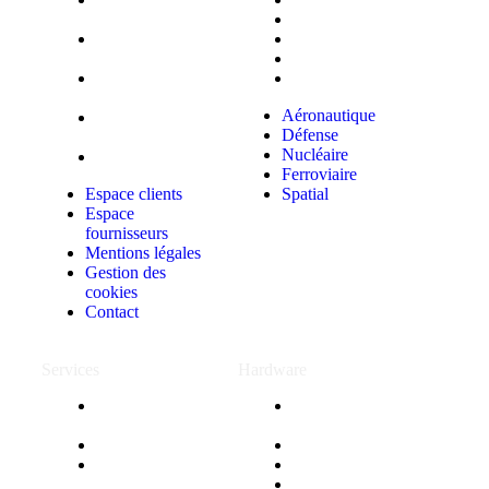
clients
Défense
Espace
Nucléaire
fournisseurs
Ferroviaire
Mentions
Spatial
légales
Aéronautique
Gestion des
Défense
cookies
Nucléaire
Contact
Ferroviaire
Espace clients
Spatial
Espace
fournisseurs
Mentions légales
Gestion des
cookies
Contact
Services
Hardware
Assistance
Ecrans
technique
industriels
Forfait
Panel PC
Centre de
Sur mesure
services
PC