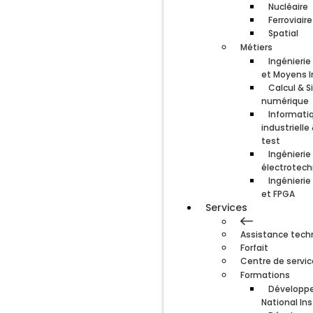
Nucléaire
Ferroviaire
Spatial
Métiers
Ingénieri
et Moyens I
Calcul & S
numérique
Informati
industrielle
test
Ingénierie
électrotec
Ingénierie
et FPGA
Services
Assistance tech
Forfait
Centre de servic
Formations
Développe
National In