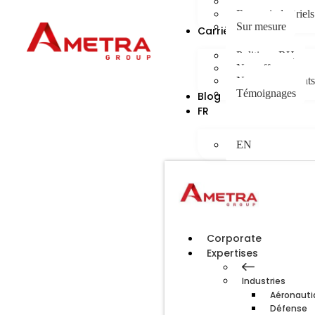
Panel PC
Ecrans industriels
Sur mesure
Carrières
Politique RH
Nos offres
Nos engagements
Témoignages
Blog
FR
EN
Corporate
Expertises
Industries
Aéronauti
Défense