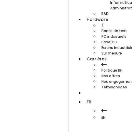
Informatiqu
Administrat
R&D
Hardware
Bancs de test
PC industriels
Panel PC
Ecrans industriel
Sur mesure
Carrières
Politique RH
Nos offres
Nos engagemen
Témoignages
Blog
FR
EN