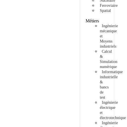
Nucléaire
Ferroviaire
Spatial
Métiers
Ingénierie
mécanique
et
Moyens
industriels
Calcul
&
Simulation
numérique
Informatique
industrielle
&
bancs
de
test
Ingénierie
électrique
et
électrotechnique
Ingénierie