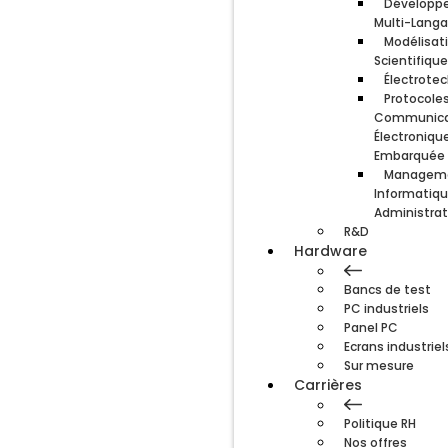
Développe
Multi-Lang
Modélisat
Scientifiqu
Électrote
Protocole
Communica
Électroniqu
Embarquée
Manageme
Informatiqu
Administrat
R&D
Hardware
Bancs de test
PC industriels
Panel PC
Ecrans industriel
Sur mesure
Carrières
Politique RH
Nos offres