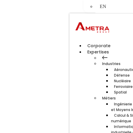
EN
Corporate
Expertises
Industries
Aéronauti
Défense
Nucléaire
Ferroviaire
Spatial
Métiers
Ingénieri
et Moyens I
Calcul & S
numérique
Informati
industrielle