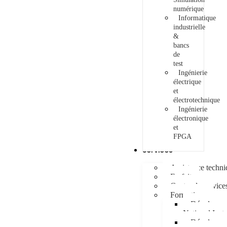
numérique
Informatique
industrielle
&
bancs
de
test
Ingénierie
électrique
et
électrotechnique
Ingénierie
électronique
et
FPGA
Services
Assistance techn
Forfait
Centre de service
Formations
Développem
National Inst
Développem