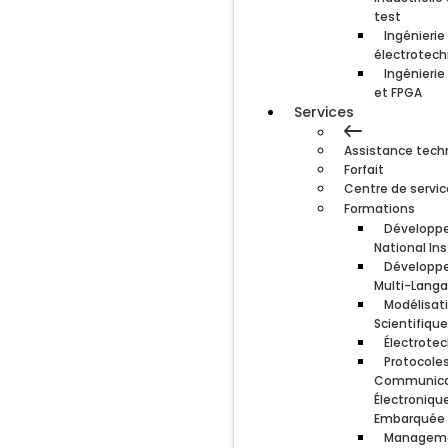
test
Ingénierie
électrotec
Ingénierie
et FPGA
Services
Assistance tech
Forfait
Centre de servic
Formations
Développe
National In
Développe
Multi-Lang
Modélisat
Scientifiqu
Électrote
Protocole
Communica
Électroniqu
Embarquée
Manageme