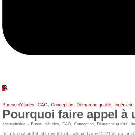
Bureau d'études
,
CAO
,
Conception
,
Démarche qualité
,
Ingénierie
,
Pourquoi faire appel à 
agencyinside
Bureau d'études
,
CAO
,
Conception
,
Démarche qualité
,
In
-
[et_pb_section][et_pb_row][et_pb_column type="4_4"][et_pb_post_t