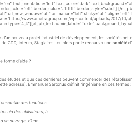
"on" text_orientation="left" text_color="dark" text_background="o
rder_color="off" border_color="#ffffff" border_style="solid"] [/et_
" url_new_window="off" animation="left" sticky="off" align="left" 
olid" src="https://www.ametragroup.com/wp-content/uploads/2017
n type="4_4"][et_pb_text admin_label="Texte" background_layout="l
ion d’un nouveau projet industriel de développement, les sociétés ont di
e de CDD, Intérim, Stagiaires…ou alors par le recours à une
société d’
re forme d’aide ?
er des études et que ces dernières peuvent commencer dès l’établis
ette adresse), Emmanuel Sartorius définit l’ingénierie en ces termes :
 l’ensemble des fonctions
besoin des utilisateurs, à
 d’un ouvrage, d’une