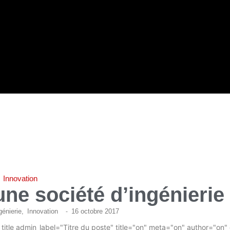
Innovation
une société d’ingénieri
génierie
,
Innovation
16 octobre 2017
-
itle admin_label="Titre du poste" title="on" meta="on" author="on