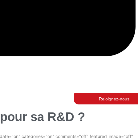
Rejoignez-nous
e pour sa R&D ?
" date="on" categories="on" comments="off" featured_image="off"