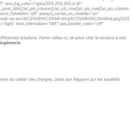
ff" text_bg_color="rgba(255,255,255,0.9)"
pb_post_title][/et_pb_column][/et_pb_row][et_pb_row][et_pb_column
force_fullwidth="off" always_center_on_mobile="on"
/10/choisir-sa-soci%C3%A9t%C3%A9-ding%C3%A9ni%C3%A9rie.jpg%22]
ight" text_orientation="left" use_border_color="off"
fférentes solutions. Parmi celles-ci, on peut citer le recours à une
ingénierie.
sement du cahier des charges. Dans son
Rapport sur les sociétés