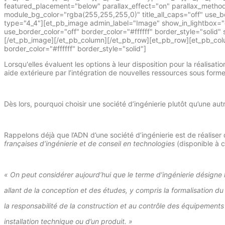
featured_placement="below" parallax_effect="on" parallax_method=
module_bg_color="rgba(255,255,255,0)" title_all_caps="off" use_bo
type="4_4"][et_pb_image admin_label="Image" show_in_lightbox="off
use_border_color="off" border_color="#ffffff" border_style="s
[/et_pb_image][/et_pb_column][/et_pb_row][et_pb_row][et_pb_colum
border_color="#ffffff" border_style="solid"]
Lorsqu'elles évaluent les options à leur disposition pour la réalisat
aide extérieure par l’intégration de nouvelles ressources sous form
Dès lors, pourquoi choisir une société d’ingénierie plutôt qu’une aut
Rappelons déjà que l’ADN d’une société d’ingénierie est de réalis
françaises d’ingénierie et de conseil en technologies
(disponible à c
« On peut considérer aujourd’hui que le terme d’ingénierie désigne
allant de la conception et des études, y compris la formalisation du 
la responsabilité de la construction et au contrôle des équipements
installation technique ou d’un produit. »