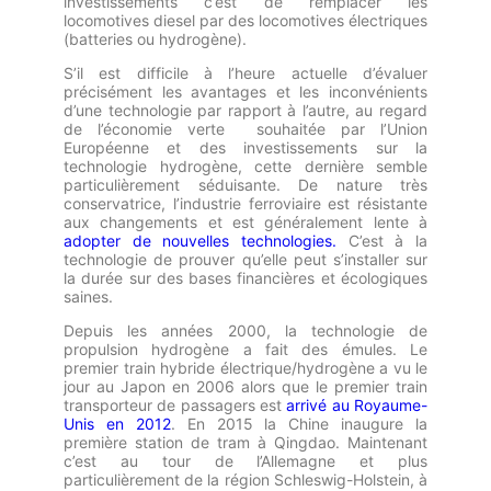
investissements c’est de remplacer les
locomotives diesel par des locomotives électriques
(batteries ou hydrogène).
S’il est difficile à l’heure actuelle d’évaluer
précisément les avantages et les inconvénients
d’une technologie par rapport à l’autre, au
regard
de l’économie verte
souhaitée par l’Union
Européenne
et des investissements sur la
technologie hydrogène, cette dernière semble
particulièrement séduisante. De nature très
conservatrice, l’industrie ferroviaire est résistante
aux changements et est généralement lente à
adopter de nouvelles technologies.
C’est à la
technologie de prouver qu’elle peut s’installer sur
la durée sur des bases financières et écologiques
saines.
Depuis les années 2000, la technologie de
propulsion hydrogène a fait des émules. Le
premier train hybride électrique/hydrogène a vu le
jour au Japon en 2006 alors que le premier train
transporteur de passagers est
arrivé au Royaume-
Unis en 2012
. En 2015 la Chine inaugure la
première station de tram à Qingdao. Maintenant
c’est au tour de l’Allemagne et plus
particulièrement de la région Schleswig-Holstein, à