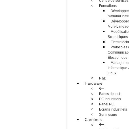
Centre de services
Formations
Développem
National Inst
Développem
Multi-Langag
Modélisatio
Scientifiques
Électrotech
Protocoles 
Communicati
Électroniqu
Management
Informatique 
Linux
R&D
Hardware
Bancs de test
PC industriels
Panel PC
Ecrans industriels
Sur mesure
Carrières