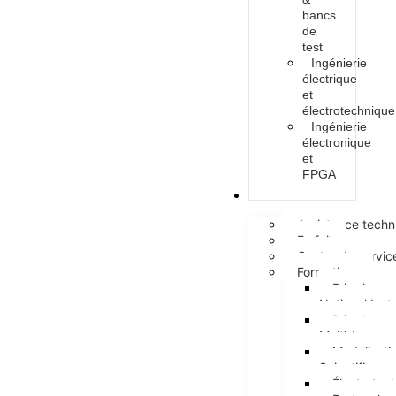
bancs
de
test
Ingénierie
électrique
et
électrotechnique
Ingénierie
électronique
et
FPGA
Services
Assistance techn
Forfait
Centre de servic
Formations
Développem
National Ins
Développem
Multi-Langa
Modélisati
Scientifiques
Électrotec