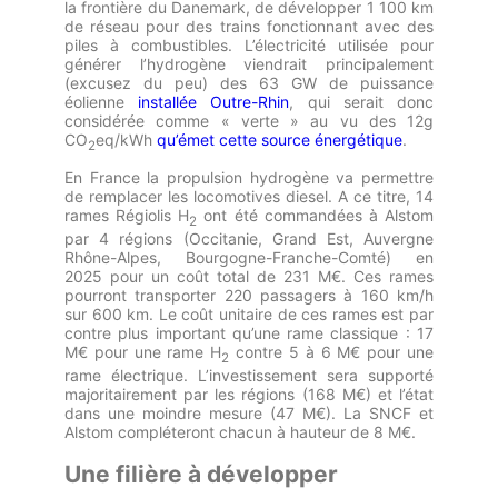
la frontière du Danemark, de développer 1 100 km
de réseau pour des trains fonctionnant avec des
piles à combustibles. L’électricité utilisée pour
générer l’hydrogène viendrait principalement
(excusez du peu) des 63 GW de puissance
éolienne
installée Outre-Rhin
, qui serait donc
considérée comme « verte » au vu des 12g
CO
eq/kWh
qu’émet cette source énergétique
.
2
En France la propulsion hydrogène va permettre
de remplacer les locomotives diesel. A ce titre, 14
rames Régiolis H
ont été commandées à Alstom
2
par 4 régions (Occitanie, Grand Est, Auvergne
Rhône-Alpes, Bourgogne-Franche-Comté) en
2025 pour un coût total de 231 M€. Ces rames
pourront transporter 220 passagers à 160 km/h
sur 600 km. Le coût unitaire de ces rames est par
contre plus important qu’une rame classique : 17
M€ pour une rame H
contre 5 à 6 M€ pour une
2
rame électrique. L’investissement sera supporté
majoritairement par les régions (168 M€) et l’état
dans une moindre mesure (47 M€). La SNCF et
Alstom compléteront chacun à hauteur de 8 M€.
Une filière à développer