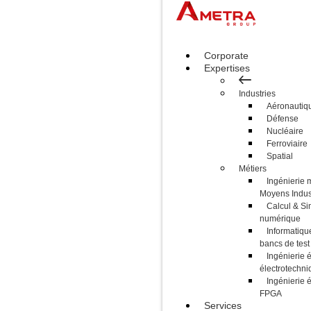
Corporate
Expertises
Industries
Aéronautiq
Défense
Nucléaire
Ferroviaire
Spatial
Métiers
Ingénierie 
Moyens Indust
Calcul & Si
numérique
Informatique
bancs de test
Ingénierie é
électrotechni
Ingénierie 
FPGA
Services