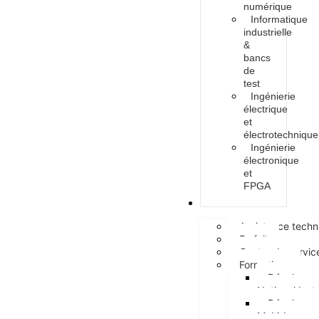
numérique
Informatique
industrielle
&
bancs
de
test
Ingénierie
électrique
et
électrotechnique
Ingénierie
électronique
et
FPGA
Services
Assistance techn
Forfait
Centre de servic
Formations
Développem
National Ins
Développem
Multi-Langa