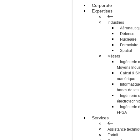
Corporate
Expertises
Industries
Aéronautiq
Défense
Nucléaire
Ferroviaire
Spatial
Métiers
Ingénierie 
Moyens Indust
Calcul & Si
numérique
Informatique
bancs de test
Ingénierie é
électrotechni
Ingénierie 
FPGA
Services
Assistance techni
Forfait