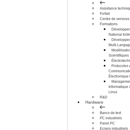
Assistance techni
Forfait
Centre de services
Formations
Développem
National Inst
Développem
Multi-Langag
Modélisatio
Scientifiques
Électrotech
Protocoles 
Communicati
Électroniqu
Management
Informatique 
Linux
R&D
Hardware
Bancs de test
PC industriels
Panel PC
Ecrans industriels