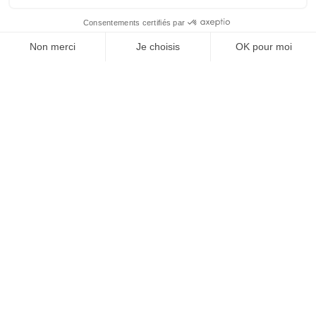
hybridation des sources d’énergie et un
mix de
solutions visant à obtenir la meilleure
performance
par rapport à ce qui est attendu.
Vous souhaitez en savoir plus sur le groupe et ses
domaines d’expertise ? Visitez dès maintenant
notre
site officiel
.
Catégories
Actualités
(117)
Impression 3D
(8)
Innovation
(57)
Ingénierie
(57)