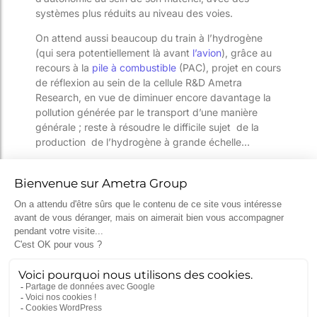
systèmes plus réduits au niveau des voies.
On attend aussi beaucoup du train à l’hydrogène
(qui sera potentiellement là avant
l’avion
), grâce au
recours à la
pile à combustible
(PAC), projet en cours
de réflexion au sein de la cellule R&D Ametra
Research, en vue de diminuer encore davantage la
pollution générée par le transport d’une manière
générale ; reste à résoudre le difficile sujet de la
production de l’hydrogène à grande échelle…
À l’heure actuelle, de nombreux projets sont en
cours de recherche et d’évolution : les
investissements sont très importants dans le secteur,
car le transport ferroviaire est, nous l’avons vu, l’un
des plus prometteurs pour répondre aux enjeux
environnementaux, de sécurité et de déplacements
des populations.
Ametra Group accompagne ses clients dans ces
démarches de réflexion, sur des thématiques aussi
avancées que l’optimisation du transport via une