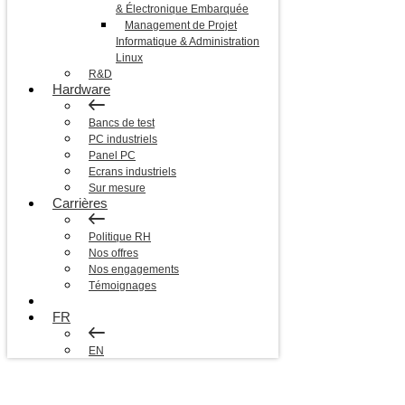
& Électronique Embarquée
Management de Projet
Informatique & Administration
Linux
R&D
Hardware
Bancs de test
PC industriels
Panel PC
Ecrans industriels
Sur mesure
Carrières
Politique RH
Nos offres
Nos engagements
Témoignages
Blog
FR
EN