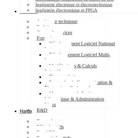
Ingénierie électrique et électrotechnique
Ingénierie électronique et FPGA
Services
Assistance technique
Forfait
Centre de services
Formations
Développement Logiciel National
Instruments
Développement Logiciel Multi-
Langages
Modélisations & Calculs
Scientifiques
Électrotechnique
Protocoles de Communication &
Électronique Embarquée
Management de Projet
Informatique & Administration
Linux
R&D
Hardware
Bancs de test
PC industriels
Panel PC
Ecrans industriels