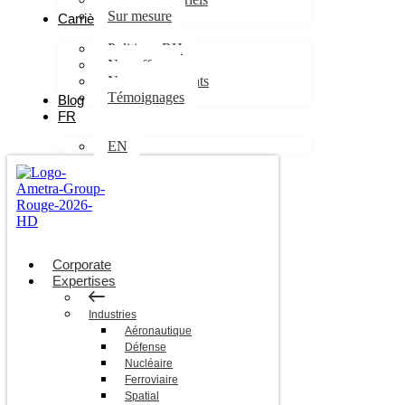
Sur mesure
Carrières
Politique RH
Nos offres
Nos engagements
Témoignages
Blog
FR
EN
Corporate
Expertises
Industries
Aéronautique
Défense
Nucléaire
Ferroviaire
Spatial