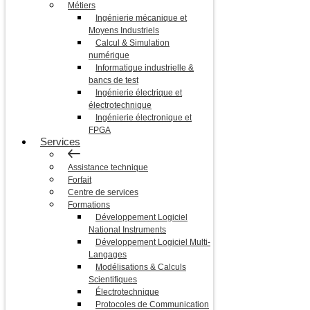
Métiers
Ingénierie mécanique et
Moyens Industriels
Calcul & Simulation
numérique
Informatique industrielle &
bancs de test
Ingénierie électrique et
électrotechnique
Ingénierie électronique et
FPGA
Services
Assistance technique
Forfait
Centre de services
Formations
Développement Logiciel
National Instruments
Développement Logiciel Multi-
Langages
Modélisations & Calculs
Scientifiques
Électrotechnique
Protocoles de Communication