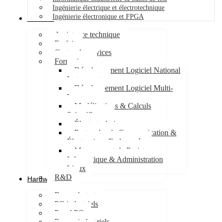
Ingénierie électrique et électrotechnique
Ingénierie électronique et FPGA
Services
Assistance technique
Forfait
Centre de services
Formations
Développement Logiciel National
Instruments
Développement Logiciel Multi-
Langages
Modélisations & Calculs
Scientifiques
Électrotechnique
Protocoles de Communication &
Électronique Embarquée
Management de Projet
Informatique & Administration
Linux
R&D
Hardware
Bancs de test
PC industriels
Panel PC
Ecrans industriels