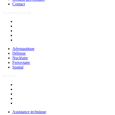
Contact
Secteurs d'activité
Aéronautique
Défense
Nucléaire
Ferroviaire
Spatial
Aéronautique
Défense
Nucléaire
Ferroviaire
Spatial
Services
Assistance technique
Forfait
Centre de services
Formations
R&D
Assistance technique