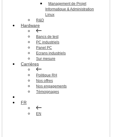
Management de Projet
Informatique & Administration
Linux
R&D
Hardware
Bancs de test
PC industriels
Panel PC
Ecrans industriels
Sur mesure
Carrières
Politique RH
Nos offres
Nos engagements
Témoignages
Blog
FR
EN