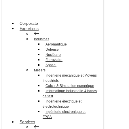
Corporate
Expertises
Industries
Aéronautique
Défense
Nucléaire
Ferroviaire
Spatial
Métiers
Ingénierie mécanique et Moyens
Industriels
Calcul & Simulation numérique
Informatique industrielle & bancs
de test
Ingénierie électrique et
électrotechnique
Ingénierie électronique et
FPGA
Services