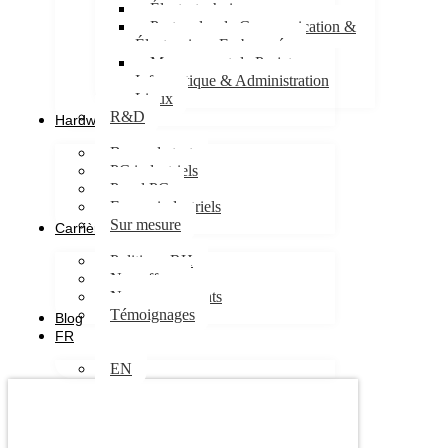
Électrotechnique
Protocoles de Communication &
Électronique Embarquée
Management de Projet
Informatique & Administration
Linux
R&D
Hardware
Bancs de test
PC industriels
Panel PC
Ecrans industriels
Sur mesure
Carrières
Politique RH
Nos offres
Nos engagements
Témoignages
Blog
FR
EN