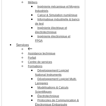
Métiers
Ingénierie mécanique et Moyens
Industriels
Calcul & Simulation numérique
Informatique industrielle & bancs
de test
Ingénierie électrique et
électrotechnique
Ingénierie électronique et
FPGA
Services
Assistance technique
Forfait
Centre de services
Formations
Développement Logiciel
National Instruments
Développement Logiciel Multi-
Langages
Modélisations & Calculs
Scientifiques
Électrotechnique
Protocoles de Communication &
Électronique Embarquée