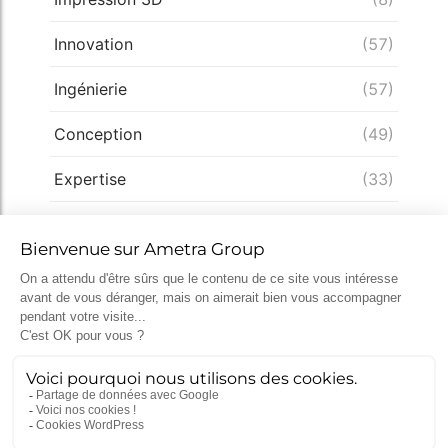
Innovation
(57)
Ingénierie
(57)
Conception
(49)
Expertise
(33)
Démarche qualité
(28)
Nucléaire
(26)
Recrutement
(25)
Défense
(25)
Actualités récentes