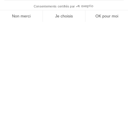
MGCS, Eurodrone, MMCM, IRIS² : ce
que disent déjà les programmes de
défense du futur
5 mai 2026