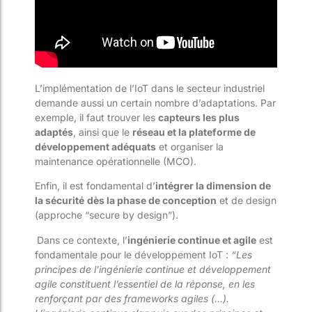
L’implémentation de l’IoT dans le secteur industriel
demande aussi un certain nombre d’adaptations. Par
exemple, il faut trouver les
capteurs les plus
adaptés
, ainsi que le
réseau et la plateforme de
développement adéquats
et organiser la
maintenance opérationnelle (MCO).
Enfin, il est fondamental d’
intégrer la dimension de
la sécurité
dès la phase de conception
et de design
(approche “secure by design”).
Dans ce contexte, l’
ingénierie continue et agile
est
fondamentale pour le développement IoT :
“Les
principes de l’ingénierie continue et développement
agile constituent l’essentiel de la réponse, en les
renforçant par des frameworks agiles (…).