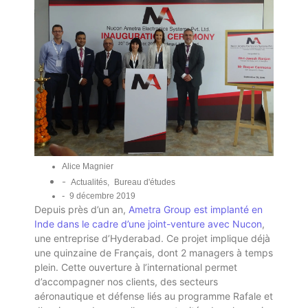
Alice Magnier
-
Actualités
,
Bureau d'études
-
9 décembre 2019
Depuis près d’un an,
Ametra Group est implanté en
Inde dans le cadre d’une joint-venture avec Nucon
,
une entreprise d’Hyderabad. Ce projet implique déjà
une quinzaine de Français, dont 2 managers à temps
plein. Cette ouverture à l’international permet
d’accompagner nos clients, des secteurs
aéronautique et défense liés au programme Rafale et