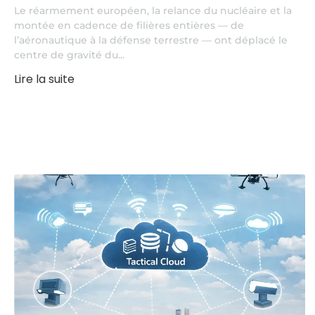
Le réarmement européen, la relance du nucléaire et la
montée en cadence de filières entières — de
l’aéronautique à la défense terrestre — ont déplacé le
centre de gravité du...
Lire la suite