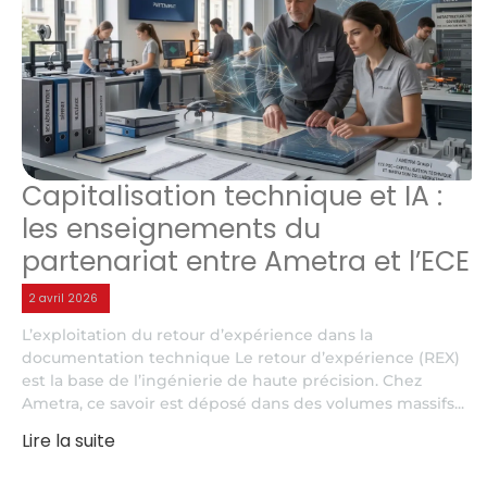
Capitalisation technique et IA :
les enseignements du
partenariat entre Ametra et l’ECE
2 avril 2026
L’exploitation du retour d’expérience dans la
documentation technique Le retour d’expérience (REX)
est la base de l’ingénierie de haute précision. Chez
Ametra, ce savoir est déposé dans des volumes massifs...
Lire la suite