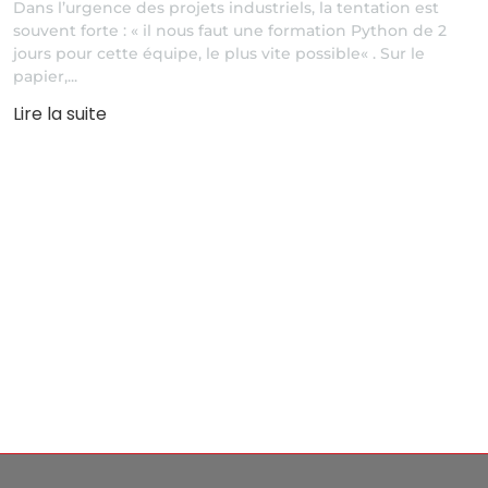
Dans l’urgence des projets industriels, la tentation est
souvent forte : « il nous faut une formation Python de 2
jours pour cette équipe, le plus vite possible« . Sur le
papier,...
Lire la suite