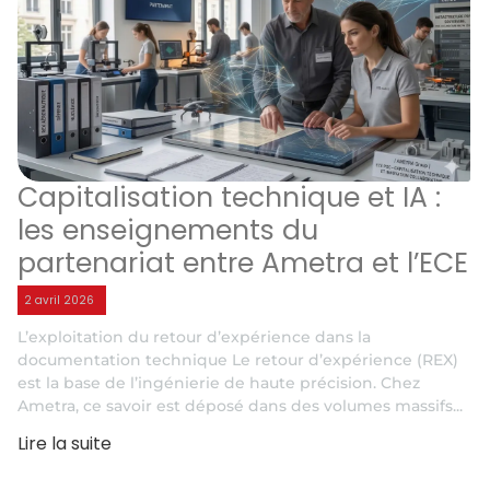
Capitalisation technique et IA :
les enseignements du
partenariat entre Ametra et l’ECE
2 avril 2026
L’exploitation du retour d’expérience dans la
documentation technique Le retour d’expérience (REX)
est la base de l’ingénierie de haute précision. Chez
Ametra, ce savoir est déposé dans des volumes massifs...
Lire la suite