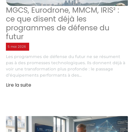
MGCS, Eurodrone, MMCM, IRIS² :
ce que disent déjà les
programmes de défense du
futur
5 mai 2026
Les programmes de défense du futur ne se résument
pas à des promesses technologiques. Ils donnent déjà à
voir une transformation plus profonde : le passage
d’équipements performants à des...
Lire la suite