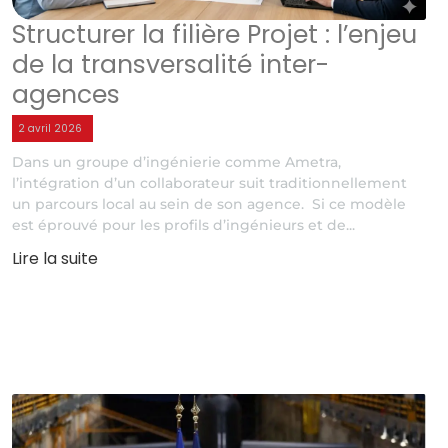
Structurer la filière Projet : l’enjeu
de la transversalité inter-
agences
2 avril 2026
Dans un groupe d’ingénierie comme Ametra,
l’intégration d’un collaborateur suit traditionnellement
un parcours local au sein de son agence. Si ce modèle
est éprouvé pour les profils d’ingénieurs et de...
Lire la suite