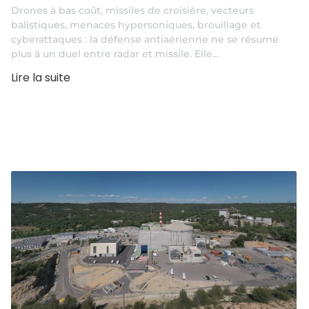
Drones à bas coût, missiles de croisière, vecteurs
balistiques, menaces hypersoniques, brouillage et
cyberattaques : la défense antiaérienne ne se résume
plus à un duel entre radar et missile. Elle...
Lire la suite