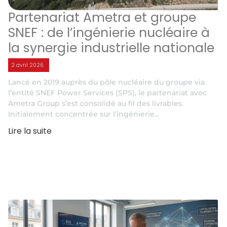
Partenariat Ametra et groupe
SNEF : de l’ingénierie nucléaire à
la synergie industrielle nationale
2 avril 2026
Lancé en 2019 auprès du pôle nucléaire du groupe via
l’entité SNEF Power Services (SPS), le partenariat avec
Ametra Group s’est consolidé au fil des livrables.
Initialement concentrée sur l’ingénierie...
Lire la suite