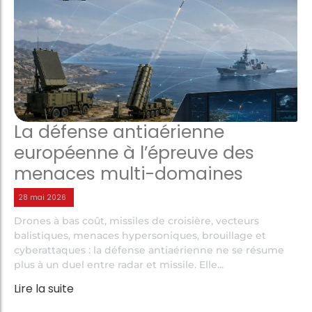
La défense antiaérienne
européenne à l’épreuve des
menaces multi-domaines
28 mai 2026
Drones à bas coût, missiles de croisière, vecteurs
balistiques, menaces hypersoniques, brouillage et
cyberattaques : la défense antiaérienne ne se résume
plus à un duel entre radar et missile. Elle...
Lire la suite