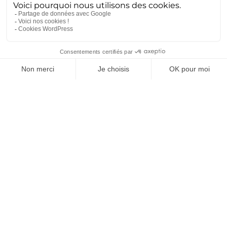
documentation technique Le retour d’expérience (REX)
est la base de l’ingénierie de haute précision. Chez
Ametra, ce savoir est déposé dans des volumes massifs...
Lire la suite
Dissuasion : la souveraineté se
joue aussi dans l’industrie