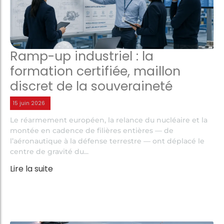
Ramp-up industriel : la
formation certifiée, maillon
discret de la souveraineté
15 juin 2026
Le réarmement européen, la relance du nucléaire et la
montée en cadence de filières entières — de
l’aéronautique à la défense terrestre — ont déplacé le
centre de gravité du...
Lire la suite