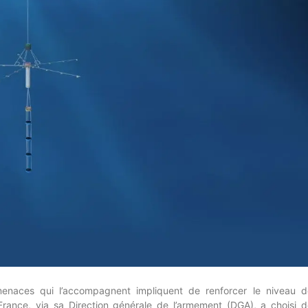
menaces qui l’accompagnent impliquent de renforcer le niveau d
France, via sa Direction générale de l’armement (DGA), a choisi d