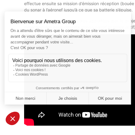
effectue ensuite sa mission d’émission réception (bouée 
du sonar à l’aéronef jusqu’à ce que sa batterie s’épuise.
L’une des innovations majeures apportées par le pro
détection des sous-marins
(mode passif et mode actif)
« Dans la taille d’un tube de 12,3 cm de diamètre e