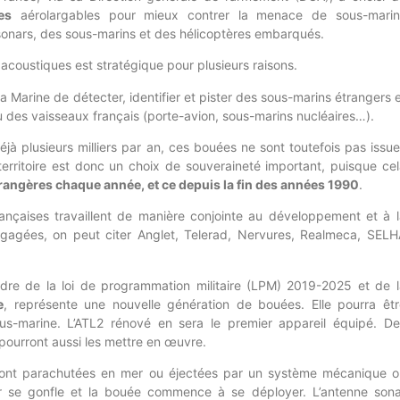
es
aérolargables pour mieux contrer la menace de sous-marin
 sonars, des sous-marins et des hélicoptères embarqués.
acoustiques est stratégique pour plusieurs raisons.
la Marine de détecter, identifier et pister des sous-marins étrangers 
u des vaisseaux français (porte-avion, sous-marins nucléaires…).
éjà plusieurs milliers par an, ces bouées ne sont toutefois pas issu
e territoire est donc un choix de souveraineté important, puisque ce
étrangères chaque année, et ce depuis la fin des années 1990
.
rançaises travaillent de manière conjointe au développement et à l
gagées, on peut citer Anglet, Telerad, Nervures, Realmeca, SELH
adre de la loi de programmation militaire (LPM) 2019-2025 et de l
e
, représente une nouvelle génération de bouées. Elle pourra êtr
ous-marine. L’ATL2 rénové en sera le premier appareil équipé. De
ourront aussi les mettre en œuvre.
ont parachutées en mer ou éjectées par un système mécanique o
eur se gonfle et la bouée commence à se déployer. L’antenne sona