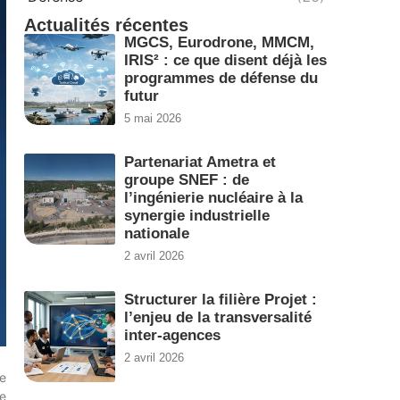
Actualités récentes
MGCS, Eurodrone, MMCM,
IRIS² : ce que disent déjà les
programmes de défense du
futur
5 mai 2026
Partenariat Ametra et
groupe SNEF : de
l’ingénierie nucléaire à la
synergie industrielle
nationale
2 avril 2026
Structurer la filière Projet :
l’enjeu de la transversalité
inter-agences
2 avril 2026
e
e