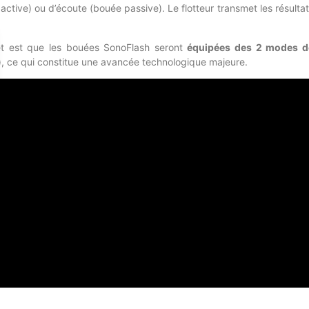
active) ou d’écoute (bouée passive). Le flotteur transmet les résulta
jet est que les bouées SonoFlash seront
équipées des 2 modes d
, ce qui constitue une avancée technologique majeure.
t 91,4 cm de longueur, Thales a concentré dix années d’innovatio