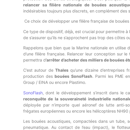
relancer sa filière nationale de bouées acoustiqu
indésirables toujours plus discrets, en complément des
Ce choix de développer une filière française de bouées 
Ce type de dispositif, déjà, est crucial pour permettre à 
de s’assurer qu’ils ne s’approchent pas trop des côtes o
Rappelons que bien que la Marine nationale en utilise d
d’une filière française. Relancer leur conception sur l
permettra d
’arrêter d’acheter des milliers de bouées 
C’est autour de
Thales
qu’une dizaine d’entreprises f
production des
bouées SonoFlash
. Parmi les PME en
Group / EINA ou encore Plastimo.
SonoFlash
, dont le développement s’inscrit dans le c
reconquête de la souveraineté industrielle national
déployée par n’importe quel aéronef de lutte anti-s
frégates européennes ou encore les hélicoptères NH90 p
Les bouées acoustiques, compactées dans un tube, s
pneumatique. Au contact de l’eau (impact), le flott