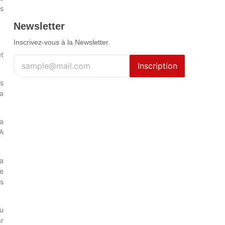
s
Newsletter
Inscrivez-vous à la Newsletter.
et
Inscription
es
la
a
A
a
e
s
u
r