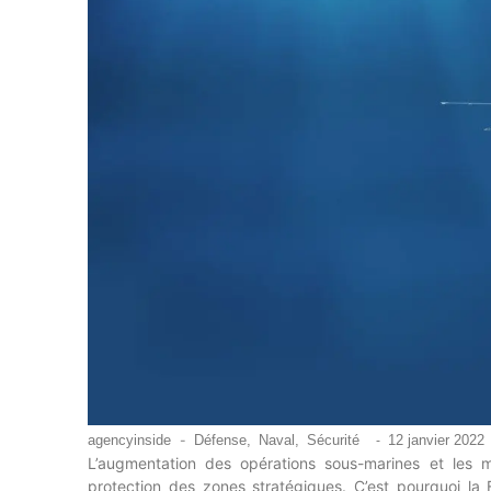
agencyinside
-
Défense
,
Naval
,
Sécurité
12 janvier 2022
-
L’augmentation des opérations sous-marines et les 
protection des zones stratégiques. C’est pourquoi la 