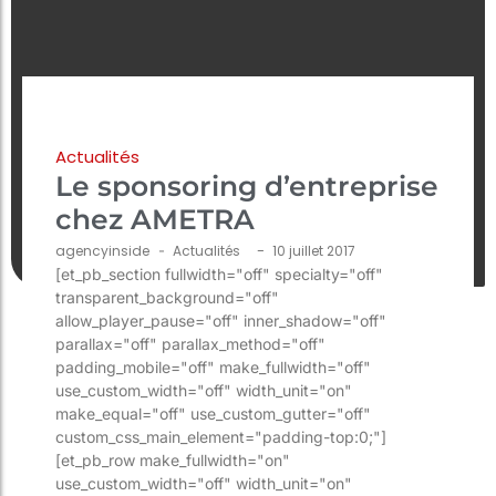
Actualités
Le sponsoring d’entreprise
chez AMETRA
-
agencyinside
-
Actualités
10 juillet 2017
[et_pb_section fullwidth="off" specialty="off"
transparent_background="off"
allow_player_pause="off" inner_shadow="off"
parallax="off" parallax_method="off"
padding_mobile="off" make_fullwidth="off"
use_custom_width="off" width_unit="on"
make_equal="off" use_custom_gutter="off"
custom_css_main_element="padding-top:0;"]
[et_pb_row make_fullwidth="on"
use_custom_width="off" width_unit="on"