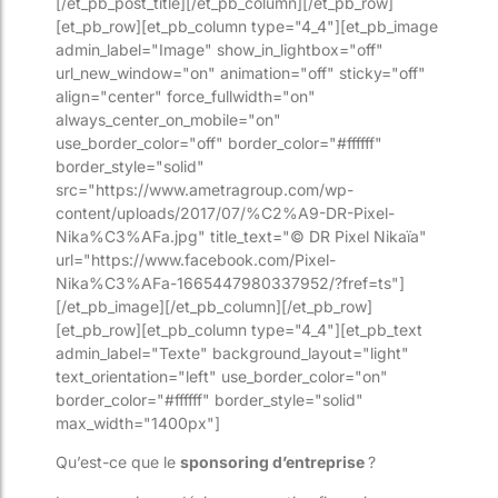
[/et_pb_post_title][/et_pb_column][/et_pb_row]
[et_pb_row][et_pb_column type="4_4"][et_pb_image
admin_label="Image" show_in_lightbox="off"
url_new_window="on" animation="off" sticky="off"
align="center" force_fullwidth="on"
always_center_on_mobile="on"
use_border_color="off" border_color="#ffffff"
border_style="solid"
src="https://www.ametragroup.com/wp-
content/uploads/2017/07/%C2%A9-DR-Pixel-
Nika%C3%AFa.jpg" title_text="© DR Pixel Nikaïa"
url="https://www.facebook.com/Pixel-
Nika%C3%AFa-1665447980337952/?fref=ts"]
[/et_pb_image][/et_pb_column][/et_pb_row]
[et_pb_row][et_pb_column type="4_4"][et_pb_text
admin_label="Texte" background_layout="light"
text_orientation="left" use_border_color="on"
border_color="#ffffff" border_style="solid"
max_width="1400px"]
Qu’est-ce que le
sponsoring d’entreprise
?