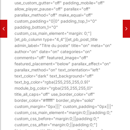
use_custom_gutter="off" padding_mobile="off"
allow_player_pause="off" parallax="off"
parallax_method="off" make_equal="off"
custom_padding="0|0" padding_top_1="0"
padding_bottom_1="0"
custom_css_main_element="margin: 0;"]
[et_pb_column type="4_4"][et_pb_post_title
admin_label="Titre du poste" title="on" meta="on"
author="on" date="on" categories="on"
comments="off" featured_image="off"
featured_placement="below" parallax_effect="on"
parallax_method="on" text_orientation="left"
text_color="dark" text_background="off"
text_bg_color="rgba(255,255,255,0.9)"
module_bg_color="rgba(255,255,255,0)"
title_all_caps="off" use_border_color="off"
border_color="#ffffff" border_style="solid"
custom_margin="0px|||" custom_padding="0px|||"
custom_css_main_element="margin:0;||padding:0;"
custom_css_before="margin:0;||padding:0;"
custom_css_after="margin:0;||padding:0;"]