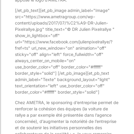
[/et_pb_text][et_pb_image admin_label="Image"
src="https://www.ametragroup.com/wp-
content/uploads/2017/07/%C2%A9-DR-Julien-
Pixelrallye.jpg" title_text="© DR Julien Pixelrallye "
show_in_lightbox="off"
url="https://www.facebook.com/julienpixelrallye/?
fref=ts" url_new_window="on" animation="off"
sticky="off" align="left" force_fullwidth="off"
always_center_on_mobile="on"
use_border_color="off" border_color="#ffffff"
border_style="solid"] [/et_pb_image][et_pb_text
admin_label="Texte" background_layout="light"
text_orientation="left" use_border_color="off"
border_color="#ffffff" border_style="solid"]
Chez AMETRA, le sponsoring d’entreprise permet de
renforcer la cohésion des équipes (la voiture de
rallye a par exemple été présentée dans l’agence
concernée), d’augmenter la notoriété de l’entreprise
et de soutenir les initiatives personnelles des
collaborateurs de la société : «
Je veux remercier