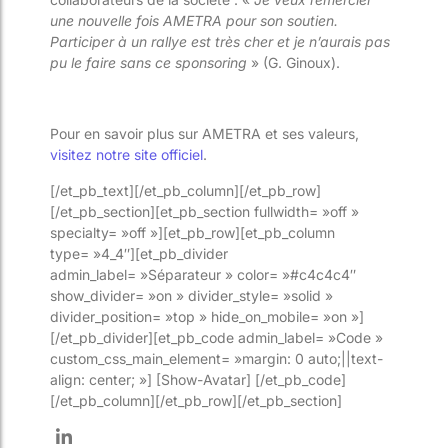
une nouvelle fois AMETRA pour son soutien.
Participer à un rallye est
très cher
et je n’aurais pas
pu le faire sans ce sponsoring
» (G. Ginoux).
Pour en savoir plus sur AMETRA et ses valeurs,
visitez notre site officiel
.
[/et_pb_text][/et_pb_column][/et_pb_row]
[/et_pb_section][et_pb_section fullwidth= »off »
specialty= »off »][et_pb_row][et_pb_column
type= »4_4″][et_pb_divider
admin_label= »Séparateur » color= »#c4c4c4″
show_divider= »on » divider_style= »solid »
divider_position= »top » hide_on_mobile= »on »]
[/et_pb_divider][et_pb_code admin_label= »Code »
custom_css_main_element= »margin: 0 auto;||text-
align: center; »] [Show-Avatar] [/et_pb_code]
[/et_pb_column][/et_pb_row][/et_pb_section]