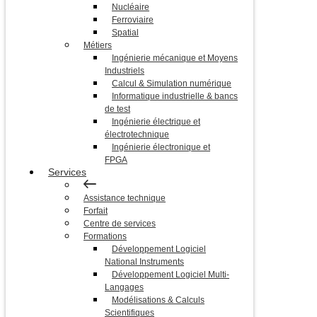
Nucléaire
Ferroviaire
Spatial
Métiers
Ingénierie mécanique et Moyens
Industriels
Calcul & Simulation numérique
Informatique industrielle & bancs
de test
Ingénierie électrique et
électrotechnique
Ingénierie électronique et
FPGA
Services
Assistance technique
Forfait
Centre de services
Formations
Développement Logiciel
National Instruments
Développement Logiciel Multi-
Langages
Modélisations & Calculs
Scientifiques