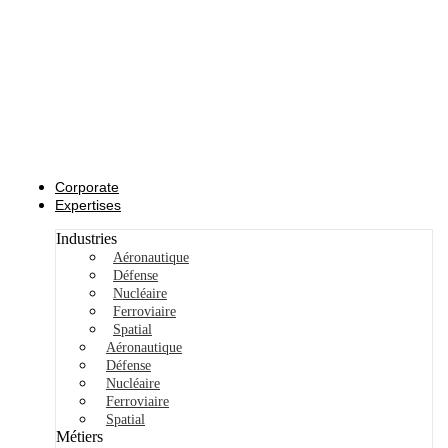
Corporate
Expertises
Industries
Aéronautique
Défense
Nucléaire
Ferroviaire
Spatial
Aéronautique
Défense
Nucléaire
Ferroviaire
Spatial
Métiers