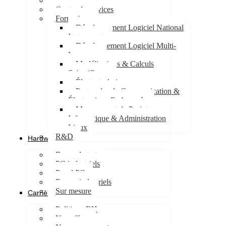
Forfait
Centre de services
Formations
Développement Logiciel National
Instruments
Développement Logiciel Multi-
Langages
Modélisations & Calculs
Scientifiques
Électrotechnique
Protocoles de Communication &
Électronique Embarquée
Management de Projet
Informatique & Administration
Linux
R&D
Hardware
Bancs de test
PC industriels
Panel PC
Ecrans industriels
Sur mesure
Carrières
Politique RH
Nos offres