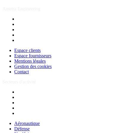
Ametra Engineering
Espace clients
Espace fournisseurs
Mentions légales
Gestion des cookies
Contact
Espace clients
Espace fournisseurs
Mentions légales
Gestion des cookies
Contact
Secteurs d'activité
Aéronautique
Défense
Nucléaire
Ferroviaire
Spatial
Aéronautique
Défense