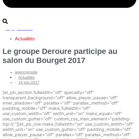
Rejoignez-nous
Actualités
Le groupe Deroure participe au
salon du Bourget 2017
agencyinside
-
Actualités
-
14 juin 2017
[et_pb_section fullwidth="off" specialty="off"
transparent_background="off" allow_player_pause="off"
inner_shadow="off" parallax="off" parallax_method="off"
padding_mobile="off" make_fullwidth="off"
use_custom_width="off" width_unit="on" make_equal="off"
use_custom_gutter="off" custom_css_main_element="padding-
top:0;"][et_pb_row make_fullwidth="on" use_custom_width="off"
width_unit="on" use_custom_gutter="off" padding_mobile="off"
allow_player_pause="off" parallax="off" parallax_method="off"