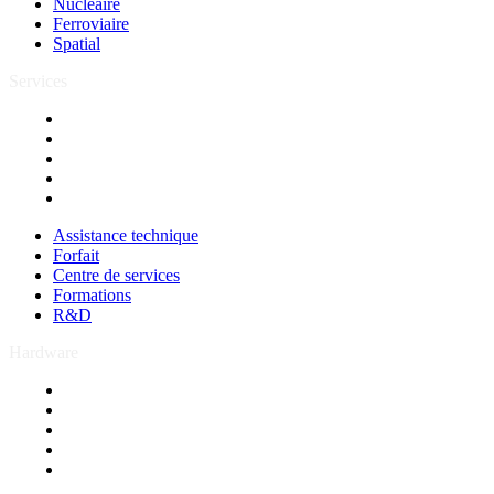
Nucléaire
Ferroviaire
Spatial
Services
Assistance technique
Forfait
Centre de services
Formations
R&D
Assistance technique
Forfait
Centre de services
Formations
R&D
Hardware
Ecrans industriels
Panel PC
Sur mesure
PC industriels
Bancs de test