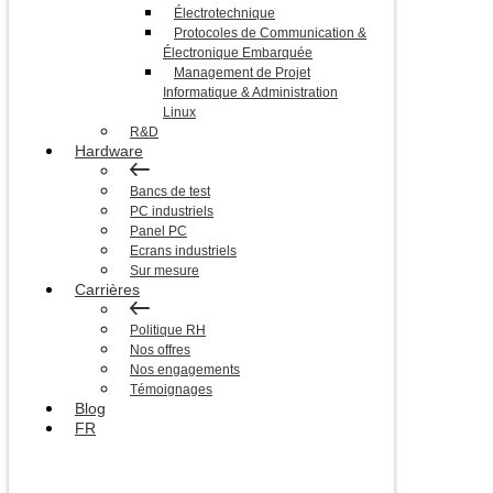
Électrotechnique
Protocoles de Communication &
Électronique Embarquée
Management de Projet
Informatique & Administration
Linux
R&D
Hardware
Bancs de test
PC industriels
Panel PC
Ecrans industriels
Sur mesure
Carrières
Politique RH
Nos offres
Nos engagements
Témoignages
Blog
FR