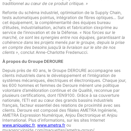
traditionnel au cœur de ce produit critique. »
Refonte du schéma industriel, optimisation de la Supply Chain,
tests automatiques pointus, intégration de fibres optiques… Sur
cet équipement, la complémentarité des équipes bureau
d’études, industrialisation, achats et fabrication s’exprime au
service de l’innovation et de la Défense.
« Nos forces sur le
marché, ce sont les synergies entre nos équipes, garantissant la
cohérence dans les projets menés par le groupe, depuis la prise
en compte des besoins jusqu’à la livraison sur le site de nos
clients »
, conclut Anne-Charlotte Fredenucci.
À propos du Groupe DEROURE
Depuis près de 40 ans, le Groupe DEROURE accompagne ses
clients industriels dans le développement et l’intégration de
systèmes mécaniques, électriques et électroniques. Chaque jour,
les 600 hommes et femmes de Deroure mènent une politique
volontaire d’amélioration continue et de Qualité, reconnue par
plusieurs certifications, dont l’EN9100. Grâce à sa couverture
nationale, l’ETI est au cœur des grands bassins industriels
français, facteur essentiel des relations de proximité avec ses
clients. Deroure est composé des filiales AMETRA Ingénierie,
AMETRA Expression Numérique, Anjou Électronique et Anjou
International. Plus d’informations, sur les sites Internet
www.anjouelec.fr
,
www.ametra.fr
ou
myagencyinside.com/maquettes/ametra-group/