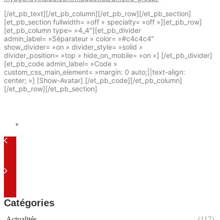
[/et_pb_text][/et_pb_column][/et_pb_row][/et_pb_section]
[et_pb_section fullwidth= »off » specialty= »off »][et_pb_row]
[et_pb_column type= »4_4″][et_pb_divider
admin_label= »Séparateur » color= »#c4c4c4″
show_divider= »on » divider_style= »solid »
divider_position= »top » hide_on_mobile= »on »] [/et_pb_divider]
[et_pb_code admin_label= »Code »
custom_css_main_element= »margin: 0 auto;||text-align:
center; »] [Show-Avatar] [/et_pb_code][/et_pb_column]
[/et_pb_row][/et_pb_section]
Catégories
Actualités
(117)