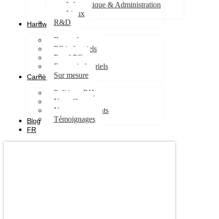
Informatique & Administration
Linux
R&D
Hardware
Bancs de test
PC industriels
Panel PC
Ecrans industriels
Sur mesure
Carrières
Politique RH
Nos offres
Nos engagements
Témoignages
Blog
FR