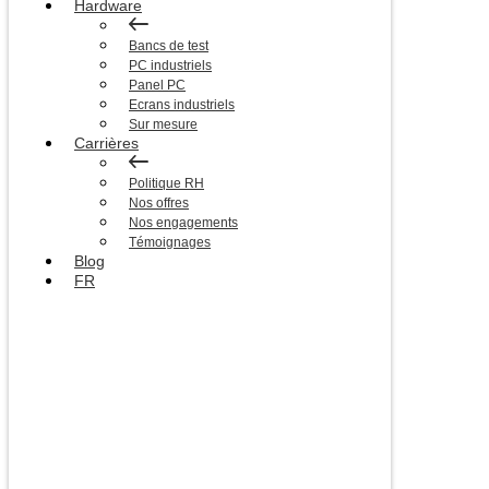
Hardware
Bancs de test
PC industriels
Panel PC
Ecrans industriels
Sur mesure
Carrières
Politique RH
Nos offres
Nos engagements
Témoignages
Blog
FR