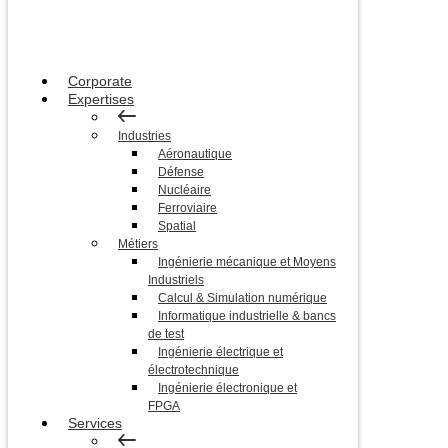
Corporate
Expertises
Industries
Aéronautique
Défense
Nucléaire
Ferroviaire
Spatial
Métiers
Ingénierie mécanique et Moyens
Industriels
Calcul & Simulation numérique
Informatique industrielle & bancs
de test
Ingénierie électrique et
électrotechnique
Ingénierie électronique et
FPGA
Services