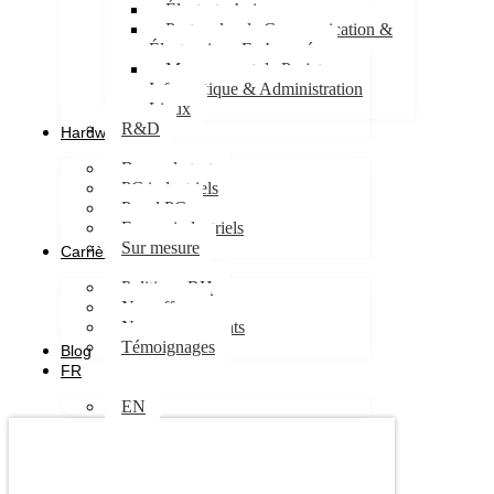
Électrotechnique
Protocoles de Communication &
Électronique Embarquée
Management de Projet
Informatique & Administration
Linux
R&D
Hardware
Bancs de test
PC industriels
Panel PC
Ecrans industriels
Sur mesure
Carrières
Politique RH
Nos offres
Nos engagements
Témoignages
Blog
FR
EN