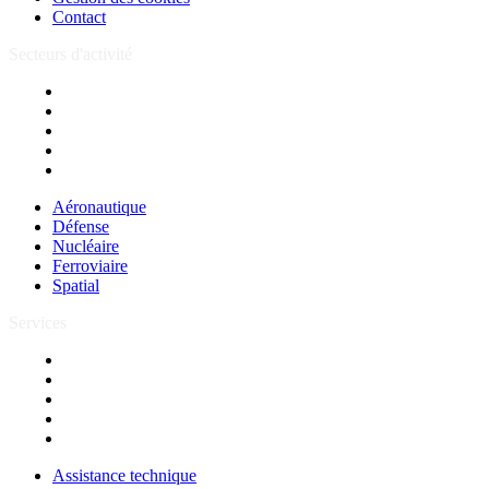
Contact
Secteurs d'activité
Aéronautique
Défense
Nucléaire
Ferroviaire
Spatial
Aéronautique
Défense
Nucléaire
Ferroviaire
Spatial
Services
Assistance technique
Forfait
Centre de services
Formations
R&D
Assistance technique