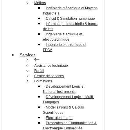
Métiers
Ingénierie mécanique et Moyens
Industriels
Calcul & Simulation numérique
Informatique industrielle & bancs
de test
Ingénierie électrique et
électrotechnique
Ingénierie électronique et
FPGA
Services
Assistance technique
Forfait
Centre de services
Formations
Développement Logiciel
National Instruments
Développement Logiciel Multi-
Langages
Modélisations & Calculs
Scientifiques
Électrotechnique
Protocoles de Communication &
Électronique Embarquée