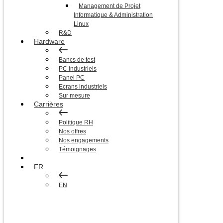
Management de Projet
Informatique & Administration
Linux
R&D
Hardware
Bancs de test
PC industriels
Panel PC
Ecrans industriels
Sur mesure
Carrières
Politique RH
Nos offres
Nos engagements
Témoignages
Blog
FR
EN