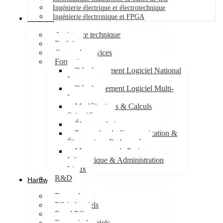
Ingénierie électrique et électrotechnique
Ingénierie électronique et FPGA
Services
Assistance technique
Forfait
Centre de services
Formations
Développement Logiciel National
Instruments
Développement Logiciel Multi-
Langages
Modélisations & Calculs
Scientifiques
Électrotechnique
Protocoles de Communication &
Électronique Embarquée
Management de Projet
Informatique & Administration
Linux
R&D
Hardware
Bancs de test
PC industriels
Panel PC
Ecrans industriels