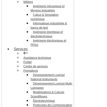
Métiers
Ingénierie mécanique et
Moyens Industriels
Calcul & Simulation
numérique
Informatique industrielle &
bancs de test
Ingénierie électrique et
électrotechnique
Ingénierie électronique et
FPGA
Services
Assistance technique
Forfait
Centre de services
Formations
Développement Logiciel
National Instruments
Développement Logiciel Multi-
Langages
Modélisations & Calculs
Scientifiques
Électrotechnique
Protocoles de Communication