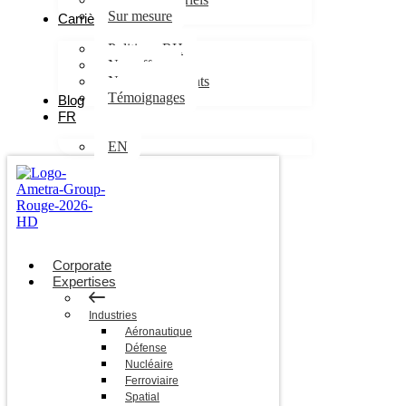
Sur mesure
Carrières
Politique RH
Nos offres
Nos engagements
Témoignages
Blog
FR
EN
Corporate
Expertises
Industries
Aéronautique
Défense
Nucléaire
Ferroviaire
Spatial