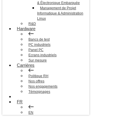
& Électronique Embarquée
Management de Projet
Informatique & Administration
Linux
R&D
Hardware
Bancs de test
PC industriels
Panel PC
Ecrans industriels
Sur mesure
Carrières
Politique RH
Nos offres
Nos engagements
Témoignages
Blog
FR
EN