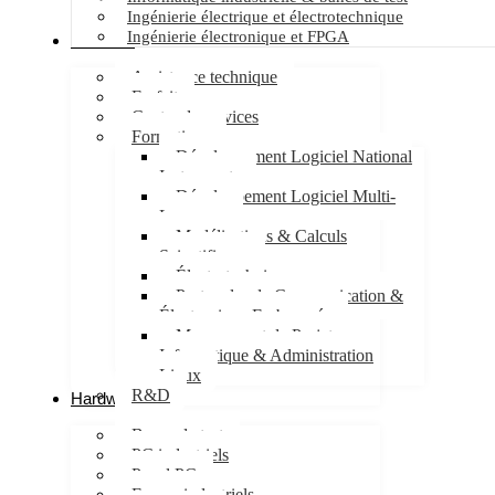
Ingénierie électrique et électrotechnique
Ingénierie électronique et FPGA
Services
Assistance technique
Forfait
Centre de services
Formations
Développement Logiciel National
Instruments
Développement Logiciel Multi-
Langages
Modélisations & Calculs
Scientifiques
Électrotechnique
Protocoles de Communication &
Électronique Embarquée
Management de Projet
Informatique & Administration
Linux
R&D
Hardware
Bancs de test
PC industriels
Panel PC
Ecrans industriels