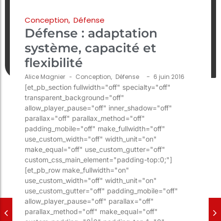
Conception
,
Défense
Défense : adaptation
système, capacité et
flexibilité
-
Alice Magnier
-
Conception
,
Défense
6 juin 2016
[et_pb_section fullwidth="off" specialty="off"
transparent_background="off"
allow_player_pause="off" inner_shadow="off"
parallax="off" parallax_method="off"
padding_mobile="off" make_fullwidth="off"
use_custom_width="off" width_unit="on"
make_equal="off" use_custom_gutter="off"
custom_css_main_element="padding-top:0;"]
[et_pb_row make_fullwidth="on"
use_custom_width="off" width_unit="on"
use_custom_gutter="off" padding_mobile="off"
allow_player_pause="off" parallax="off"
parallax_method="off" make_equal="off"