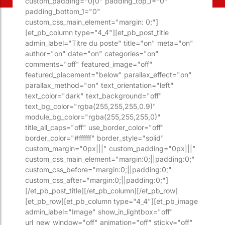
custom_padding="0|0" padding_top_1="0"
padding_bottom_1="0"
custom_css_main_element="margin: 0;"]
[et_pb_column type="4_4"][et_pb_post_title
admin_label="Titre du poste" title="on" meta="on"
author="on" date="on" categories="on"
comments="off" featured_image="off"
featured_placement="below" parallax_effect="on"
parallax_method="on" text_orientation="left"
text_color="dark" text_background="off"
text_bg_color="rgba(255,255,255,0.9)"
module_bg_color="rgba(255,255,255,0)"
title_all_caps="off" use_border_color="off"
border_color="#ffffff" border_style="solid"
custom_margin="0px|||" custom_padding="0px|||"
custom_css_main_element="margin:0;||padding:0;"
custom_css_before="margin:0;||padding:0;"
custom_css_after="margin:0;||padding:0;"]
[/et_pb_post_title][/et_pb_column][/et_pb_row]
[et_pb_row][et_pb_column type="4_4"][et_pb_image
admin_label="Image" show_in_lightbox="off"
url_new_window="off" animation="off" sticky="off"