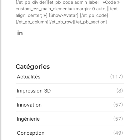
[/et_pb_divider][et_pb_code admin_label= »Code »
custom_css_main_element= »margin: 0 auto;||text-
align: center; »] [Show-Avatar] [/et_pb_code]
[/et_pb_column][/et_pb_row][/et_pb_section]
Catégories
Actualités
(117)
Impression 3D
(8)
Innovation
(57)
Ingénierie
(57)
Conception
(49)