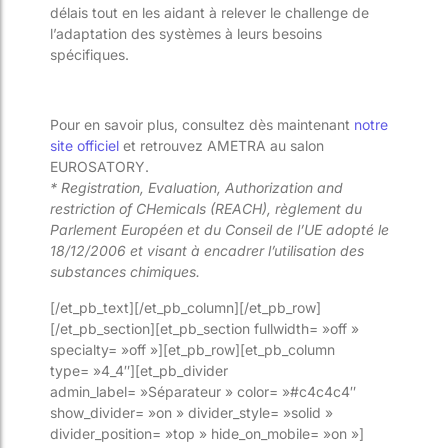
délais tout en les aidant à relever le challenge de
l’adaptation des systèmes à leurs besoins
spécifiques.
Pour en savoir plus, consultez dès maintenant
notre
site officiel
et retrouvez AMETRA au salon
EUROSATORY.
* Registration, Evaluation, Authorization and
restriction of CHemicals (REACH), règlement du
Parlement Européen et du Conseil de l’UE adopté le
18/12/2006 et visant à encadrer l’utilisation des
substances chimiques.
[/et_pb_text][/et_pb_column][/et_pb_row]
[/et_pb_section][et_pb_section fullwidth= »off »
specialty= »off »][et_pb_row][et_pb_column
type= »4_4″][et_pb_divider
admin_label= »Séparateur » color= »#c4c4c4″
show_divider= »on » divider_style= »solid »
divider_position= »top » hide_on_mobile= »on »]