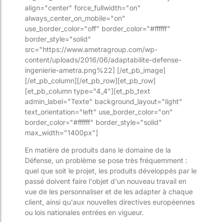
align="center" force_fullwidth="on"
always_center_on_mobile="on"
use_border_color="off" border_color="#ffffff"
border_style="solid"
src="https://www.ametragroup.com/wp-
content/uploads/2016/06/adaptabilite-defense-
ingenierie-ametra.png%22] [/et_pb_image]
[/et_pb_column][/et_pb_row][et_pb_row]
[et_pb_column type="4_4"][et_pb_text
admin_label="Texte" background_layout="light"
text_orientation="left" use_border_color="on"
border_color="#ffffff" border_style="solid"
max_width="1400px"]
En matière de produits dans le domaine de la
Défense, un problème se pose très fréquemment :
quel que soit le projet, les produits développés par le
passé doivent faire l'objet d'un nouveau travail en
vue de les personnaliser et de les adapter à chaque
client, ainsi qu'aux nouvelles directives européennes
ou lois nationales entrées en vigueur.