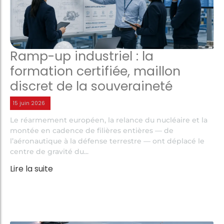
Ramp-up industriel : la
formation certifiée, maillon
discret de la souveraineté
15 juin 2026
Le réarmement européen, la relance du nucléaire et la
montée en cadence de filières entières — de
l’aéronautique à la défense terrestre — ont déplacé le
centre de gravité du...
Lire la suite