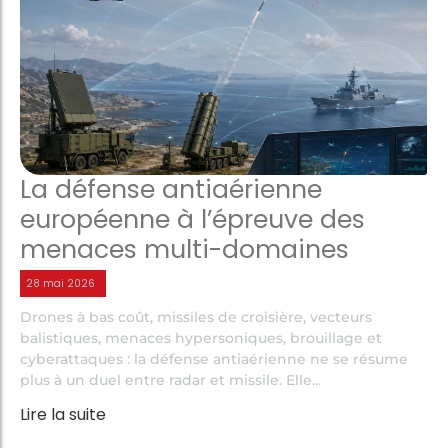
La défense antiaérienne
européenne à l’épreuve des
menaces multi-domaines
28 mai 2026
Drones à bas coût, missiles de croisière, vecteurs
balistiques, menaces hypersoniques, brouillage et
cyberattaques : la défense antiaérienne ne se résume
plus à un duel entre radar et missile. Elle...
Lire la suite