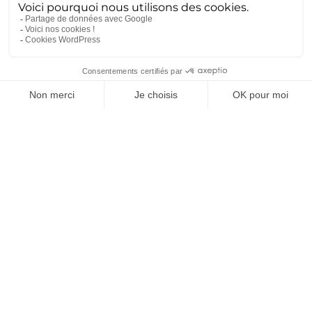
documentation technique Le retour d’expérience (REX)
est la base de l’ingénierie de haute précision. Chez
Ametra, ce savoir est déposé dans des volumes massifs...
Lire la suite
Dissuasion : la souveraineté se
joue aussi dans l’industrie