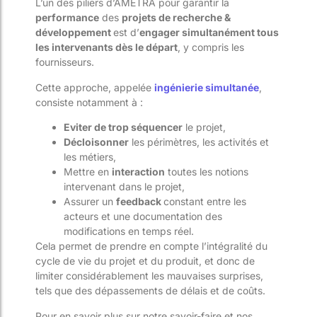
L’un des piliers d’AMETRA pour garantir la
performance
des
projets de recherche &
développement
est d’
engager simultanément tous
les intervenants dès le départ
, y compris les
fournisseurs.
Cette approche, appelée
ingénierie simultanée
,
consiste notamment à :
Eviter de trop séquencer
le projet,
Décloisonner
les périmètres, les activités et
les métiers,
Mettre en
interaction
toutes les notions
intervenant dans le projet,
Assurer un
feedback
constant entre les
acteurs et une documentation des
modifications en temps réel.
Cela permet de prendre en compte l’intégralité du
cycle de vie du projet et du produit, et donc de
limiter considérablement les mauvaises surprises,
tels que des dépassements de délais et de coûts.
Pour en savoir plus sur notre savoir-faire et nos