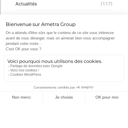
Actualités
(117)
Impression 3D
(8)
Innovation
(57)
Ingénierie
(57)
Conception
(49)
Expertise
(33)
Démarche qualité
(28)
Nucléaire
(26)
Recrutement
(25)
Défense
(25)