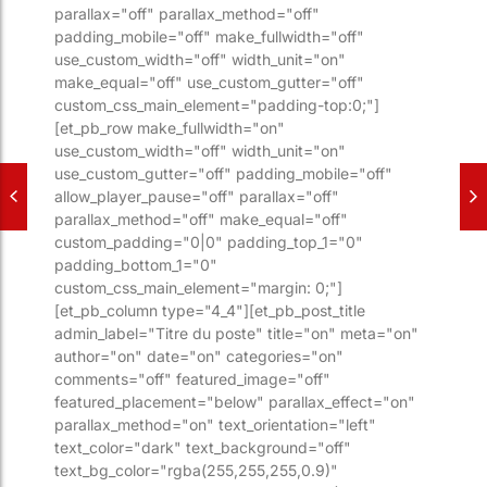
parallax="off" parallax_method="off"
padding_mobile="off" make_fullwidth="off"
use_custom_width="off" width_unit="on"
make_equal="off" use_custom_gutter="off"
custom_css_main_element="padding-top:0;"]
[et_pb_row make_fullwidth="on"
use_custom_width="off" width_unit="on"
use_custom_gutter="off" padding_mobile="off"
allow_player_pause="off" parallax="off"
parallax_method="off" make_equal="off"
custom_padding="0|0" padding_top_1="0"
padding_bottom_1="0"
custom_css_main_element="margin: 0;"]
[et_pb_column type="4_4"][et_pb_post_title
admin_label="Titre du poste" title="on" meta="on"
author="on" date="on" categories="on"
comments="off" featured_image="off"
featured_placement="below" parallax_effect="on"
parallax_method="on" text_orientation="left"
text_color="dark" text_background="off"
text_bg_color="rgba(255,255,255,0.9)"