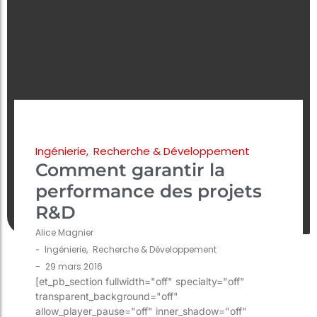
Ingénierie
,
Recherche & Développement
Comment garantir la
performance des projets
R&D
Alice Magnier
-
Ingénierie
,
Recherche & Développement
-
29 mars 2016
[et_pb_section fullwidth="off" specialty="off"
transparent_background="off"
allow_player_pause="off" inner_shadow="off"