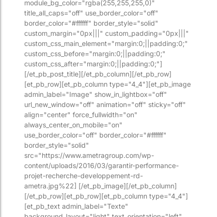
module_bg_color="rgba(255,255,255,0)"
title_all_caps="off" use_border_color="off"
border_color="#ffffff" border_style="solid"
custom_margin="0px|||" custom_padding="0px|||"
custom_css_main_element="margin:0;||padding:0;"
custom_css_before="margin:0;||padding:0;"
custom_css_after="margin:0;||padding:0;"]
[/et_pb_post_title][/et_pb_column][/et_pb_row]
[et_pb_row][et_pb_column type="4_4"][et_pb_image
admin_label="Image" show_in_lightbox="off"
url_new_window="off" animation="off" sticky="off"
align="center" force_fullwidth="on"
always_center_on_mobile="on"
use_border_color="off" border_color="#ffffff"
border_style="solid"
src="https://www.ametragroup.com/wp-
content/uploads/2016/03/garantir-performance-
projet-recherche-developpement-rd-
ametra.jpg%22] [/et_pb_image][/et_pb_column]
[/et_pb_row][et_pb_row][et_pb_column type="4_4"]
[et_pb_text admin_label="Texte"
background_layout="light" text_orientation="left"