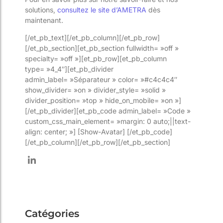
solutions,
consultez le site d’AMETRA
dès
maintenant.
[/et_pb_text][/et_pb_column][/et_pb_row]
[/et_pb_section][et_pb_section fullwidth= »off »
specialty= »off »][et_pb_row][et_pb_column
type= »4_4″][et_pb_divider
admin_label= »Séparateur » color= »#c4c4c4″
show_divider= »on » divider_style= »solid »
divider_position= »top » hide_on_mobile= »on »]
[/et_pb_divider][et_pb_code admin_label= »Code »
custom_css_main_element= »margin: 0 auto;||text-
align: center; »] [Show-Avatar] [/et_pb_code]
[/et_pb_column][/et_pb_row][/et_pb_section]
Catégories