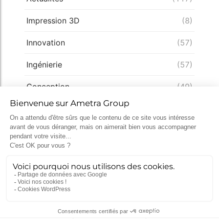
Impression 3D
(8)
Innovation
(57)
Ingénierie
(57)
Conception
(49)
Expertise
(33)
Démarche qualité
(28)
Nucléaire
(26)
Recrutement
(25)
Défense
(25)
Actualités récentes