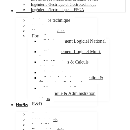
Ingénierie électrique et électrotechnique
Ingénierie électronique et FPGA
Services
Assistance technique
Forfait
Centre de services
Formations
Développement Logiciel National
Instruments
Développement Logiciel Multi-
Langages
Modélisations & Calculs
Scientifiques
Électrotechnique
Protocoles de Communication &
Électronique Embarquée
Management de Projet
Informatique & Administration
Linux
R&D
Hardware
Bancs de test
PC industriels
Panel PC
Ecrans industriels