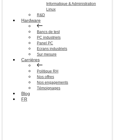
Informatique & Administration
Linux
R&D
Hardware
Bancs de test
PC industriels
Panel PC
Ecrans industriels
Sur mesure
Carrières
Politique RH
Nos offres
Nos engagements
Témoignages
Blog
FR