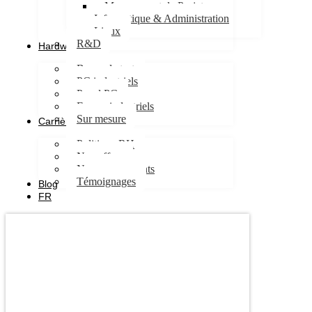
Management de Projet
Informatique & Administration
Linux
R&D
Hardware
Bancs de test
PC industriels
Panel PC
Ecrans industriels
Sur mesure
Carrières
Politique RH
Nos offres
Nos engagements
Témoignages
Blog
FR