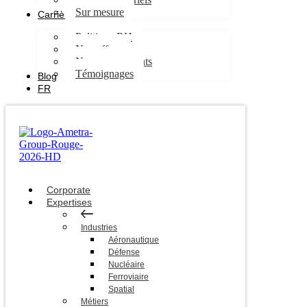
Sur mesure
Carrières
Politique RH
Nos offres
Nos engagements
Témoignages
Blog
FR
Corporate
Expertises
Industries
Aéronautique
Défense
Nucléaire
Ferroviaire
Spatial
Métiers