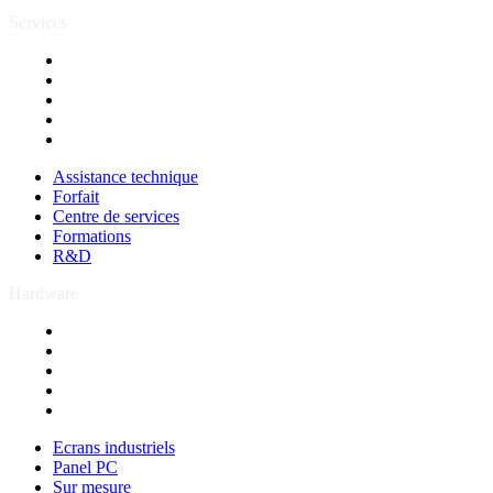
Services
Assistance technique
Forfait
Centre de services
Formations
R&D
Assistance technique
Forfait
Centre de services
Formations
R&D
Hardware
Ecrans industriels
Panel PC
Sur mesure
PC industriels
Bancs de test
Ecrans industriels
Panel PC
Sur mesure