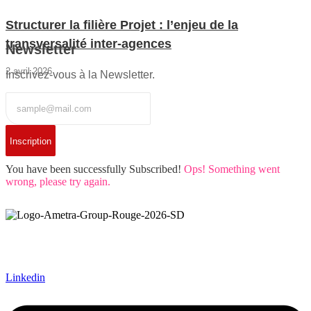
Structurer la filière Projet : l’enjeu de la
transversalité inter-agences
Newsletter
2 avril 2026
Inscrivez-vous à la Newsletter.
Inscription
You have been successfully Subscribed!
Ops! Something went
wrong, please try again.
Ametra Group accompagne les grands projets industriels en
ingénierie mécanique, électronique, systèmes et intégration. Le
groupe intervient dans les secteurs de l’aéronautique, du spatial, de
la défense, du nucléaire et du ferroviaire.
Linkedin