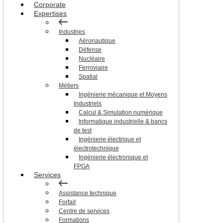
Corporate
Expertises
Industries
Aéronautique
Défense
Nucléaire
Ferroviaire
Spatial
Métiers
Ingénierie mécanique et Moyens
Industriels
Calcul & Simulation numérique
Informatique industrielle & bancs
de test
Ingénierie électrique et
électrotechnique
Ingénierie électronique et
FPGA
Services
Assistance technique
Forfait
Centre de services
Formations