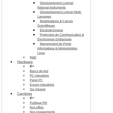
Développement Logiciel
National Instruments
Développement Logiciel Multi-
Langages
Modélisations & Calculs
Scientifiques
Électrotechnique
Protocoles de Communication &
Électronique Embarquée
Management de Projet
Informatique & Administration
Linux
R&D
Hardware
Bancs de test
PC industriels
Panel PC
Ecrans industriels
Sur mesure
Carrières
Politique RH
Nos offres
Nos engagements