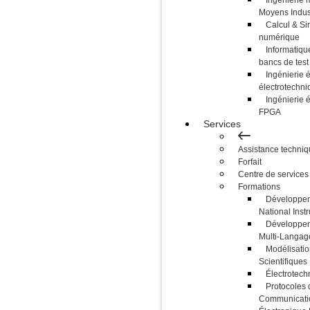
Moyens Indust
Calcul & Si
numérique
Informatique
bancs de test
Ingénierie é
électrotechni
Ingénierie 
FPGA
Services
Assistance techni
Forfait
Centre de services
Formations
Développem
National Inst
Développem
Multi-Langag
Modélisatio
Scientifiques
Électrotech
Protocoles 
Communicati