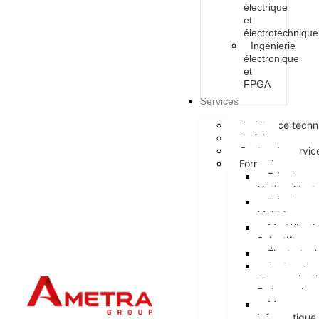
électrique
et
électrotechnique
Ingénierie
électronique
et
FPGA
Services
Assistance techn
Forfait
Centre de servic
Formations
Développem
National Ins
Développem
Multi-Langa
Modélisati
Scientifiques
Électrotec
Protocoles
Communicatio
Embarquée
Managemen
Informatique 