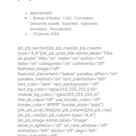
agencyinside
-
Bureau d'études
,
CAO
,
Conception
,
Démarche qualité
,
Expertise
,
Ingénierie
,
Innovation
,
Recrutement
-
23 janvier 2018
[et_pb_section][et_pb_row][et_pb_column
type="4_4"][et_pb_post_title admin_label="Titre
du poste" title="on" meta="on" author="on"
date="on" categories="on" comments="off"
featured_image="off"
featured_placement="below" parallax_effect="on"
parallax_method="on" text_orientation="left"
text_color="dark" text_background="off"
text_bg_color="rgba(255,255,255,0.9)"
module_bg_color="rgba(255,255,255,0)"
title_all_caps="off" use_border_color="off"
border_color="#ffffff" border_style="solid"]
[/et_pb_post_title][/et_pb_column][/et_pb_row]
[et_pb_row][et_pb_column type="4_4"]
[et_pb_image admin_label="Image"
show_in_lightbox="off" url_new_window="off"
animation="left" sticky="off" align="left"
force_fullwidth="off"