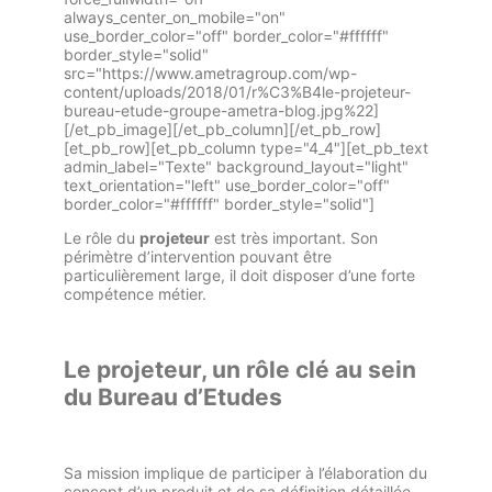
always_center_on_mobile="on"
use_border_color="off" border_color="#ffffff"
border_style="solid"
src="https://www.ametragroup.com/wp-
content/uploads/2018/01/r%C3%B4le-projeteur-
bureau-etude-groupe-ametra-blog.jpg%22]
[/et_pb_image][/et_pb_column][/et_pb_row]
[et_pb_row][et_pb_column type="4_4"][et_pb_text
admin_label="Texte" background_layout="light"
text_orientation="left" use_border_color="off"
border_color="#ffffff" border_style="solid"]
Le rôle du
projeteur
est très important. Son
périmètre d’intervention pouvant être
particulièrement large, il doit disposer d’une forte
compétence métier.
Le projeteur, un rôle clé au sein
du Bureau d’Etudes
Sa mission implique de participer à l’élaboration du
concept d’un produit et de sa définition détaillée.