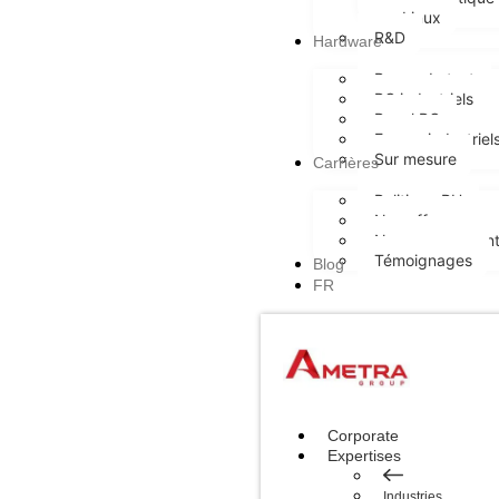
Linux
R&D
Hardware
Bancs de test
PC industriels
Panel PC
Ecrans industriel
Sur mesure
Carrières
Politique RH
Nos offres
Nos engagement
Témoignages
Blog
FR
Corporate
Expertises
Industries