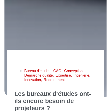
Bureau d'études
,
CAO
,
Conception
,
Démarche qualité
,
Expertise
,
Ingénierie
,
Innovation
,
Recrutement
Les bureaux d’études ont-
ils encore besoin de
projeteurs ?