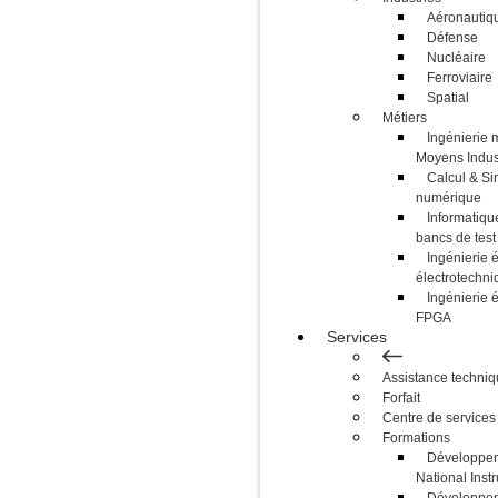
Aéronautiq
Défense
Nucléaire
Ferroviaire
Spatial
Métiers
Ingénierie 
Moyens Indust
Calcul & Si
numérique
Informatique
bancs de test
Ingénierie é
électrotechni
Ingénierie 
FPGA
Services
Assistance techni
Forfait
Centre de services
Formations
Développem
National Inst