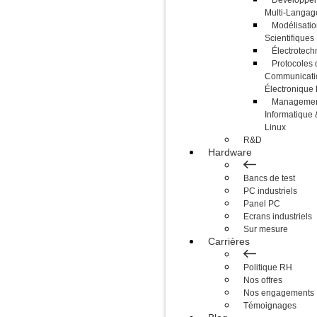
Développem
Multi-Langag
Modélisatio
Scientifiques
Électrotech
Protocoles 
Communicati
Électroniqu
Management
Informatique 
Linux
R&D
Hardware
Bancs de test
PC industriels
Panel PC
Ecrans industriels
Sur mesure
Carrières
Politique RH
Nos offres
Nos engagements
Témoignages