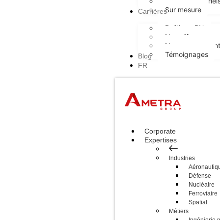
Ecrans industriel
Sur mesure
Carrières
Politique RH
Nos offres
Nos engagement
Témoignages
Blog
FR
Corporate
Expertises
Industries
Aéronautiq
Défense
Nucléaire
Ferroviaire
Spatial
Métiers
Ingénierie 