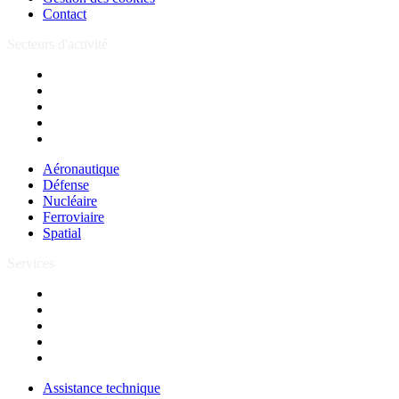
Contact
Secteurs d'activité
Aéronautique
Défense
Nucléaire
Ferroviaire
Spatial
Aéronautique
Défense
Nucléaire
Ferroviaire
Spatial
Services
Assistance technique
Forfait
Centre de services
Formations
R&D
Assistance technique