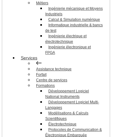
Métiers
Ingénierie mécanique et Moyens
Industriels
Calcul & Simulation numérique
Informatique industrielle & bancs
de test
Ingénierie électrique et
électrotechnique
Ingénierie électronique et
FPGA
Services
Assistance technique
Forfait
Centre de services
Formations
Développement Logiciel
National Instruments
Développement Logiciel Multi-
Langages
Modélisations & Calculs
Scientifiques
Électrotechnique
Protocoles de Communication &
Électronique Embarquée