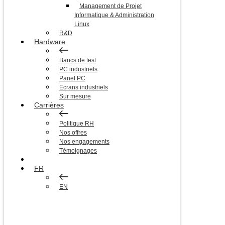
Management de Projet
Informatique & Administration
Linux
R&D
Hardware
Bancs de test
PC industriels
Panel PC
Ecrans industriels
Sur mesure
Carrières
Politique RH
Nos offres
Nos engagements
Témoignages
Blog
FR
EN