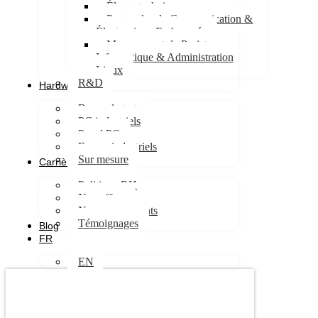
Électrotechnique
Protocoles de Communication &
Électronique Embarquée
Management de Projet
Informatique & Administration
Linux
R&D
Hardware
Bancs de test
PC industriels
Panel PC
Ecrans industriels
Sur mesure
Carrières
Politique RH
Nos offres
Nos engagements
Témoignages
Blog
FR
EN