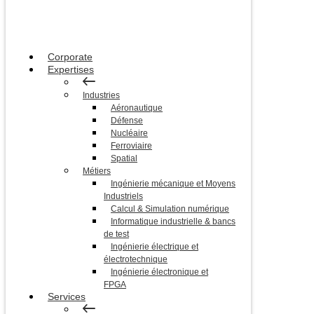
Corporate
Expertises
Industries
Aéronautique
Défense
Nucléaire
Ferroviaire
Spatial
Métiers
Ingénierie mécanique et Moyens
Industriels
Calcul & Simulation numérique
Informatique industrielle & bancs
de test
Ingénierie électrique et
électrotechnique
Ingénierie électronique et
FPGA
Services