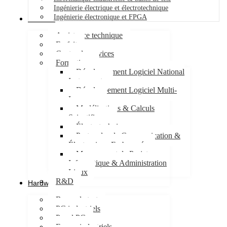
Ingénierie électrique et électrotechnique
Ingénierie électronique et FPGA
Services
Assistance technique
Forfait
Centre de services
Formations
Développement Logiciel National
Instruments
Développement Logiciel Multi-
Langages
Modélisations & Calculs
Scientifiques
Électrotechnique
Protocoles de Communication &
Électronique Embarquée
Management de Projet
Informatique & Administration
Linux
R&D
Hardware
Bancs de test
PC industriels
Panel PC
Ecrans industriels