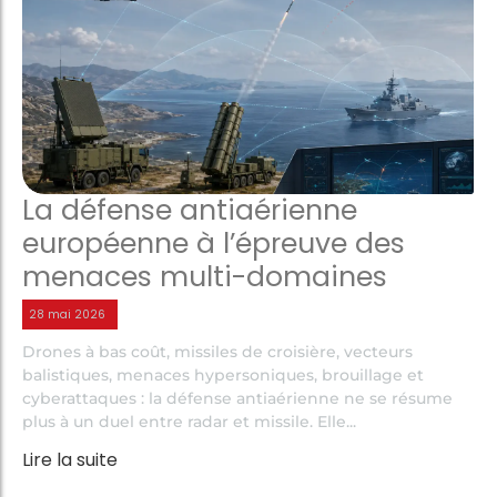
La défense antiaérienne
européenne à l’épreuve des
menaces multi-domaines
28 mai 2026
Drones à bas coût, missiles de croisière, vecteurs
balistiques, menaces hypersoniques, brouillage et
cyberattaques : la défense antiaérienne ne se résume
plus à un duel entre radar et missile. Elle...
Lire la suite