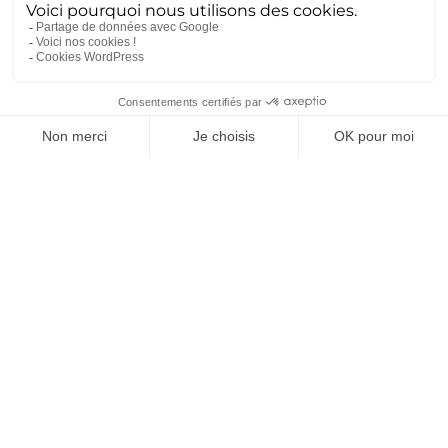
documentation technique Le retour d’expérience (REX)
est la base de l’ingénierie de haute précision. Chez
Ametra, ce savoir est déposé dans des volumes massifs...
Lire la suite
Dissuasion : la souveraineté se
joue aussi dans l’industrie