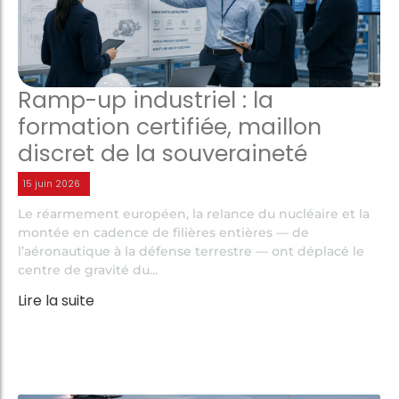
Ramp-up industriel : la
formation certifiée, maillon
discret de la souveraineté
15 juin 2026
Le réarmement européen, la relance du nucléaire et la
montée en cadence de filières entières — de
l’aéronautique à la défense terrestre — ont déplacé le
centre de gravité du...
Lire la suite