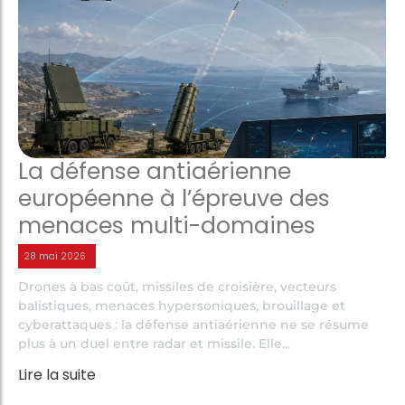
La défense antiaérienne
européenne à l’épreuve des
menaces multi-domaines
28 mai 2026
Drones à bas coût, missiles de croisière, vecteurs
balistiques, menaces hypersoniques, brouillage et
cyberattaques : la défense antiaérienne ne se résume
plus à un duel entre radar et missile. Elle...
Lire la suite