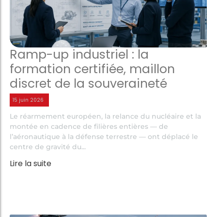
Ramp-up industriel : la
formation certifiée, maillon
discret de la souveraineté
15 juin 2026
Le réarmement européen, la relance du nucléaire et la
montée en cadence de filières entières — de
l’aéronautique à la défense terrestre — ont déplacé le
centre de gravité du...
Lire la suite