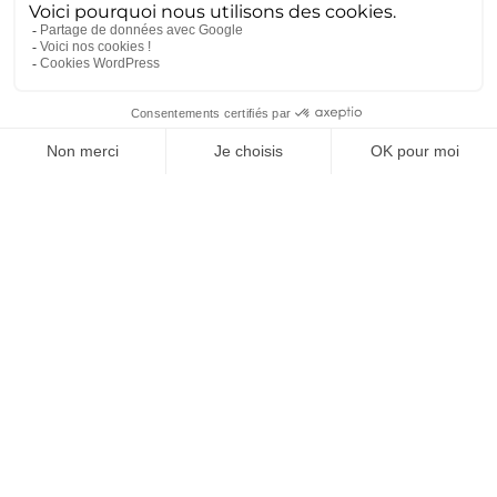
documentation technique Le retour d’expérience (REX)
est la base de l’ingénierie de haute précision. Chez
Ametra, ce savoir est déposé dans des volumes massifs...
Lire la suite
Dissuasion : la souveraineté se
joue aussi dans l’industrie