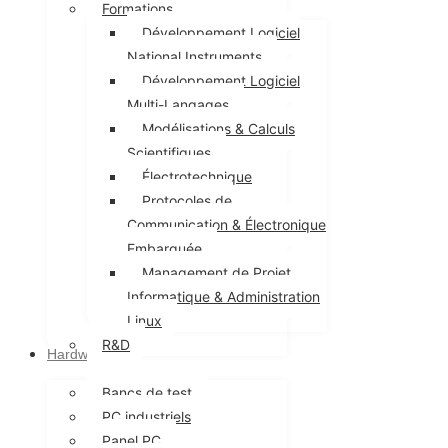
Formations
Développement Logiciel
Développement Logiciel
Multi-Langages
National Instruments
Modélisations & Calculs
Développement Logiciel
Scientifiques
Multi-Langages
Électrotechnique
Modélisations & Calculs
Protocoles de
Scientifiques
Communication & Électronique
Électrotechnique
Embarquée
Protocoles de
Management de Projet
Communication & Électronique
Informatique & Administration
Embarquée
Linux
Management de Projet
R&D
Hardware
Informatique & Administration
Linux
Bancs de test
R&D
Hardware
PC industriels
Panel PC
Bancs de test
Ecrans industriels
PC industriels
Sur mesure
Carrières
Panel PC