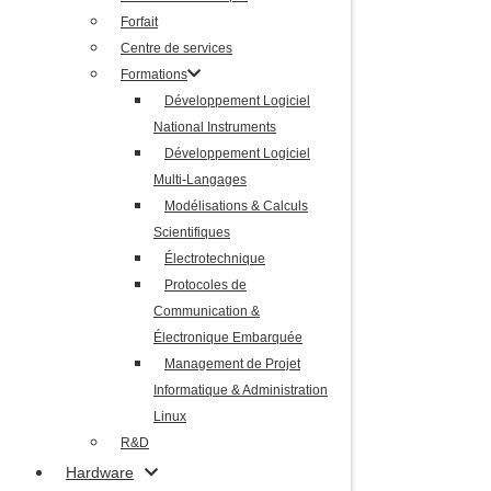
Formations
Forfait
Développement Logiciel
Centre de services
National Instruments
Formations
Développement Logiciel
Développement Logiciel
Multi-Langages
National Instruments
Modélisations & Calculs
Développement Logiciel
Scientifiques
Multi-Langages
Électrotechnique
Modélisations & Calculs
Protocoles de
Scientifiques
Communication &
Électrotechnique
Électronique Embarquée
Protocoles de
Management de Projet
Communication &
Informatique & Administration
Électronique Embarquée
Linux
Management de Projet
R&D
Informatique & Administration
Hardware
Linux
R&D
Bancs de test
Hardware