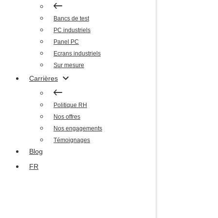
PC industriels
Panel PC
Bancs de test
Ecrans industriels
PC industriels
Sur mesure
Panel PC
Carrières
Ecrans industriels
Sur mesure
Politique RH
Carrières
Nos offres
Nos engagements
Politique RH
Témoignages
Nos offres
Blog
Nos engagements
FR
Témoignages
Blog
FR