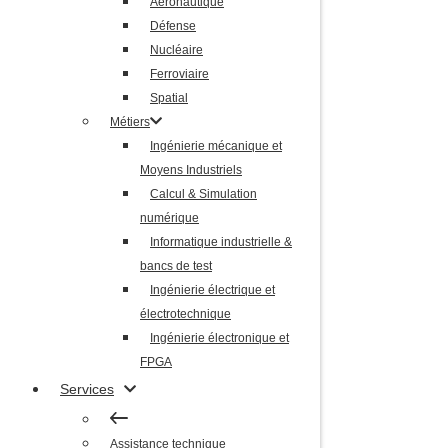
Aéronautique
Ferroviaire
Défense
Spatial
Nucléaire
Métiers
Ferroviaire
Ingénierie mécanique et
Spatial
Moyens Industriels
Métiers
Calcul & Simulation
Ingénierie mécanique et
numérique
Moyens Industriels
Informatique industrielle &
Calcul & Simulation
bancs de test
numérique
Ingénierie électrique et
Informatique industrielle &
électrotechnique
bancs de test
Ingénierie électronique et
Ingénierie électrique et
FPGA
électrotechnique
Services
Ingénierie électronique et
FPGA
Assistance technique
Services
Forfait
Centre de services
Assistance technique