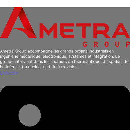
Ametra Group accompagne les grands projets industriels en
ingénierie mécanique, électronique, systèmes et intégration. Le
groupe intervient dans les secteurs de l’aéronautique, du spatial, de
la défense, du nucléaire et du ferroviaire.
Linkedin