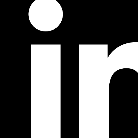
Rejoignez-nous
Actualités
,
Carrière & RH
[Livre Blanc] : Comment bien gérer
sa carrière dans l’ingénierie ?