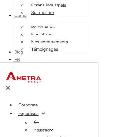
Ecrans industriels
Politique RH
Sur mesure
Carrières
Nos offres
Nos engagements
Politique RH
Témoignages
Blog
Nos offres
FR
Nos engagements
Témoignages
Blog
FR
Corporate
Expertises
Corporate
Industries
Expertises
Aéronautique
Défense
Industries
Nucléaire