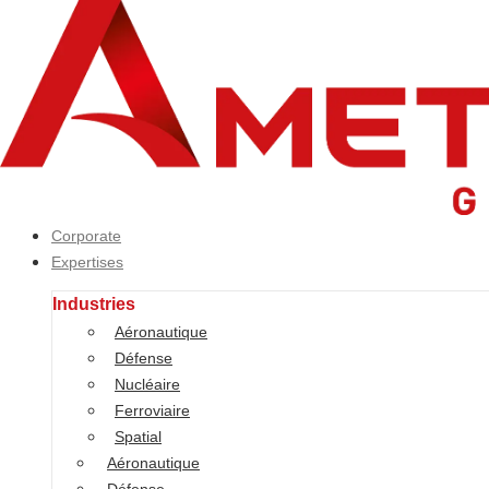
Corporate
Expertises
Corporate
Industries
Expertises
Aéronautique
Défense
Industries
Nucléaire
Aéronautique
Ferroviaire
Défense
Spatial
Nucléaire
Aéronautique
Ferroviaire
Défense
Spatial
Nucléaire
Aéronautique
Ferroviaire