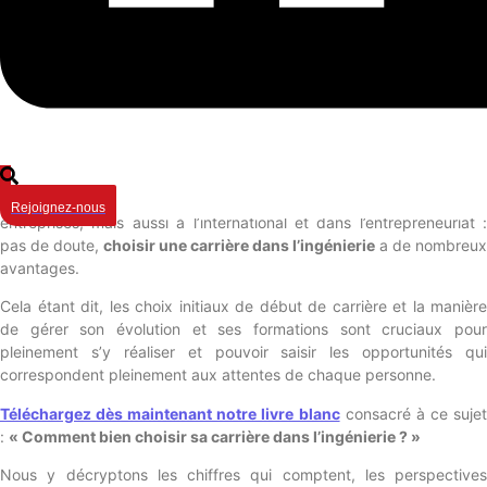
agencyinside
-
Actualités
,
Carrière & RH
-
12 mai 2025
Un indice de satisfaction au travail particulièrement élevé, des
rémunérations attractives supérieures à la moyenne française, de
nombreux débouchés au sein de différents secteurs d’activité,
Rejoignez-nous
entreprises, mais aussi à l’international et dans l’entrepreneuriat :
pas de doute,
choisir une carrière dans l’ingénierie
a de nombreux
avantages.
Cela étant dit, les choix initiaux de début de carrière et la manière
de gérer son évolution et ses formations sont cruciaux pour
pleinement s’y réaliser et pouvoir saisir les opportunités qui
correspondent pleinement aux attentes de chaque personne.
Téléchargez dès maintenant notre livre blanc
consacré à ce suje
:
« Comment bien choisir sa carrière dans l’ingénierie ? »
Nous y décryptons les chiffres qui comptent, les perspectives