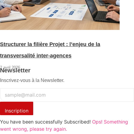
Structurer la filière Projet : l’enjeu de la
transversalité inter-agences
2 avril 2026
Newsletter
Inscrivez-vous à la Newsletter.
Inscription
You have been successfully Subscribed!
Ops! Something
went wrong, please try again.