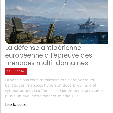
La défense antiaérienne
européenne à l’épreuve des
menaces multi-domaines
28 mai 2026
Drones à bas coût, missiles de croisière, vecteurs
balistiques, menaces hypersoniques, brouillage et
cyberattaques : la défense antiaérienne ne se résume
plus à un duel entre radar et missile. Elle...
Lire la suite