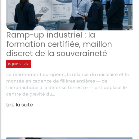
Ramp-up industriel : la
formation certifiée, maillon
discret de la souveraineté
15 juin 2026
Le réarmement européen, la relance du nucléaire et la
montée en cadence de filières entières — de
l’aéronautique à la défense terrestre — ont déplacé le
centre de gravité du...
Lire la suite