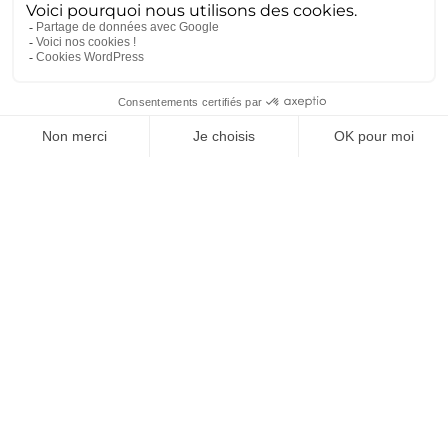
documentation technique Le retour d’expérience (REX)
est la base de l’ingénierie de haute précision. Chez
Ametra, ce savoir est déposé dans des volumes massifs...
Lire la suite
Dissuasion : la souveraineté se
joue aussi dans l’industrie